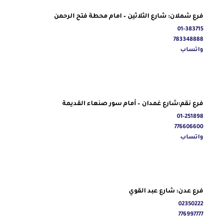
فرع شملان: شارع الثلاثين – امام محطة فتح الرحمن
01-383715
783348888
واتساب
فرع نقم:شارع غمدان – أمام سور صنعاء القديمة
01-251898
776606600
واتساب
فرع عدن: شارع عبد القوي
02350222
776997777