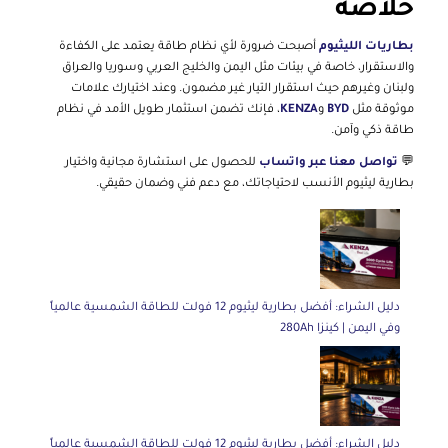
خلاصة
بطاريات الليثيوم
أصبحت ضرورة لأي نظام طاقة يعتمد على الكفاءة
والاستقرار، خاصة في بيئات مثل اليمن والخليج العربي وسوريا والعراق
ولبنان وغيرهم حيث استقرار التيار غير مضمون. وعند اختيارك علامات
موثوقة مثل
BYD
و
KENZA
، فإنك تضمن استثمار طويل الأمد في نظام
طاقة ذكي وآمن.
💬
تواصل معنا عبر واتساب
للحصول على استشارة مجانية واختيار
بطارية ليثيوم الأنسب لاحتياجاتك، مع دعم فني وضمان حقيقي.
دليل الشراء: أفضل بطارية ليثيوم 12 فولت للطاقة الشمسية عالمياً
وفي اليمن | كينزا 280Ah
دليل الشراء: أفضل بطارية ليثيوم 12 فولت للطاقة الشمسية عالمياً