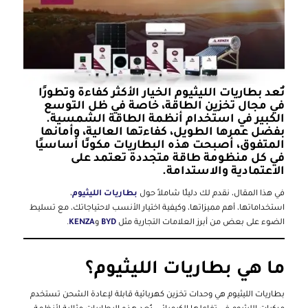
تُعد
بطاريات الليثيوم
الخيار الأكثر كفاءة وتطورًا
في مجال تخزين الطاقة، خاصة في ظل التوسع
الكبير في استخدام
أنظمة الطاقة الشمسية
.
بفضل عمرها الطويل، كفاءتها العالية، وأمانها
المتفوق، أصبحت هذه البطاريات مكونًا أساسيًا
في كل منظومة طاقة متجددة تعتمد على
الاعتمادية والاستدامة.
في هذا المقال، نقدم لك دليلًا شاملاً حول
بطاريات الليثيوم
،
استخداماتها، أهم مميزاتها، وكيفية اختيار الأنسب لاحتياجاتك، مع تسليط
الضوء على بعض من أبرز العلامات التجارية مثل
BYD
و
KENZA
.
ما هي بطاريات الليثيوم؟
بطاريات الليثيوم هي وحدات تخزين كهربائية قابلة لإعادة الشحن تستخدم