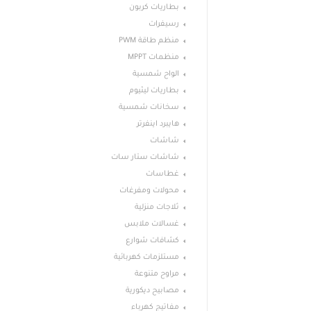
بطاريات كربون
رسيفرات
منظم طاقة PWM
منظمات MPPT
الواح شمسية
بطاريات ليثيوم
سخانات شمسية
هايبرد اينفرتر
شاشات
شاشات ستار سات
غطاسات
محولات ومفرغات
ثلاجات منزلية
غسالات ملابس
كشافات شوارع
مستلزمات كهربائية
مراوح متنوعة
مصابيح ديكورية
مفاتيج كهرباء