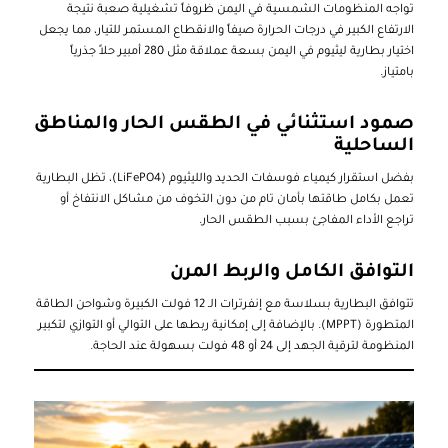
تواجه المنظومات الشمسية في اليمن ظروفاً تشغيلية صعبة نتيجة
الارتفاع الكبير في درجات الحرارة صيفاً والانقطاع المستمر للتيار، مما يجعل
اختيار بطارية ليثيوم في اليمن بسعة عملاقة مثل 280 أمبير حلاً جذرياً
بامتياز.
صمود استثنائي في الطقس الحار والمناطق
الساحلية
بفضل استقرار كيمياء فوسفات الحديد والليثيوم (LiFePO4)، تظل البطارية
تعمل بكامل طاقتها بأمان تام من دون التخوف من مشاكل الانتفاخ أو
تراجع الأداء المفاجئ بسبب الطقس الحار.
التوافق الكامل والربط المرن
تتوافق البطارية بسلاسة مع إنفرترات الـ 12 فولت الكبيرة وشواحن الطاقة
المتطورة (MPPT). بالإضافة إلى إمكانية ربطها على التوالي أو التوازي لتكبير
المنظومة لترقية الجهد إلى 24 أو 48 فولت بسهولة عند الحاجة.