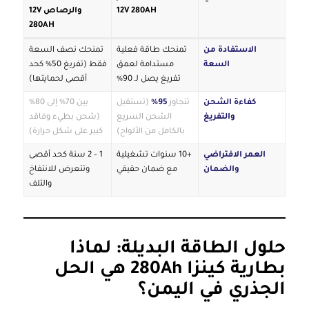
12V 280AH
والرصاص 12V
280AH
الاستفادة من
تمنحك طاقة فعلية
تمنحك نصف السعة
السعة
مستدامة لعمق
فقط (تفريغ 50% كحد
تفريغ يصل لـ 90%
أقصى لحمايتها)
كفاءة الشحن
تتجاوز
95%
(تستقبل
بين 70% إلى 80%
والتفريغ
الشحن السريع
(شحن بطيء وفاقد
بالكامل من الألواح)
كبير على شكل حرارة)
العمر الافتراضي
+10 سنوات تشغيلية
1 – 2 سنة كحد أقصى
والضمان
مع ضمان حقيقي
وتتعرض للانتفاخ
والتلف
حلول الطاقة البديلة: لماذا
بطارية كينزا 280Ah هي الحل
الجذري في اليمن؟