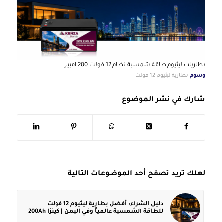
بطاريات ليثيوم طاقة شمسية نظام 12 فولت 280 امبير
وسوم
بطارية ليثيوم 12 فولت
شارك في نشر الموضوع
لعلك تريد تصفح أحد الموضوعات التالية
دليل الشراء: أفضل بطارية ليثيوم 12 فولت
للطاقة الشمسية عالمياً وفي اليمن | كينزا 200Ah