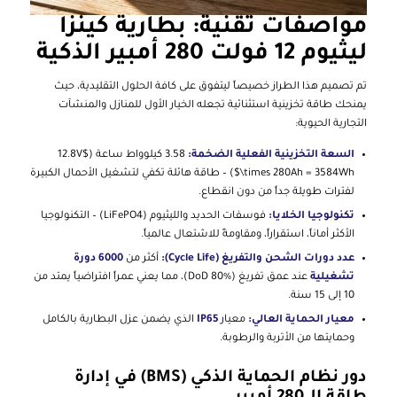
مواصفات تقنية: بطارية كينزا
ليثيوم 12 فولت 280 أمبير الذكية
تم تصميم هذا الطراز خصيصاً ليتفوق على كافة الحلول التقليدية، حيث
يمنحك طاقة تخزينية استثنائية تجعله الخيار الأول للمنازل والمنشآت
التجارية الحيوية:
السعة التخزينية الفعلية الضخمة:
3.58 كيلوواط ساعة ($12.8V
\times 280Ah = 3584Wh$) – طاقة هائلة تكفي لتشغيل الأحمال الكبيرة
لفترات طويلة جداً من دون انقطاع.
تكنولوجيا الخلايا:
فوسفات الحديد والليثيوم (LiFePO4) – التكنولوجيا
الأكثر أماناً، استقراراً، ومقاومةً للاشتعال عالمياً.
عدد دورات الشحن والتفريغ (Cycle Life):
أكثر من
6000 دورة
تشغيلية
عند عمق تفريغ (DoD 80%)، مما يعني عمراً افتراضياً يمتد من
10 إلى 15 سنة.
معيار الحماية العالي:
معيار
IP65
الذي يضمن عزل البطارية بالكامل
وحمايتها من الأتربة والرطوبة.
دور نظام الحماية الذكي (BMS) في إدارة