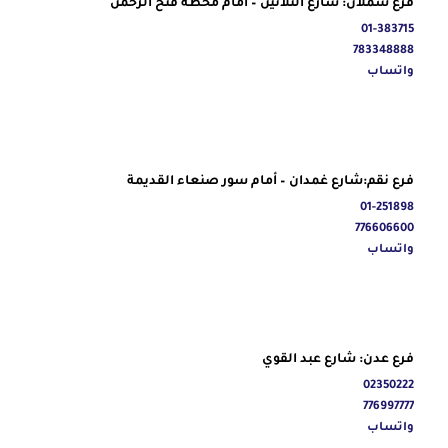
فرع شملان: شارع الثلاثين – امام محطة فتح الرحمن
01-383715
783348888
واتساب
فرع نقم:شارع غمدان – أمام سور صنعاء القديمة
01-251898
776606600
واتساب
فرع عدن: شارع عبد القوي
02350222
776997777
واتساب