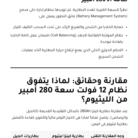
طاقة الـ 280 أمبير
نظراً للسعة الكبيرة لهذه البطارية، تم تزويدها بنظام إدارة ذكي مدمج
(Battery Management System) فائق التطور يعمل على:
حماية الخلايا من الشحن والتفريغ الزائد حتى تحت السحب الكثيف للتيار.
نظام الموازنة التلقائية للجهد (Cell Balancing) لضمان عمل كافة الخلايا
بكفاءة موحدة.
التحكم الحراري الذكي الذي يمنع ارتفاع حرارة البطارية أثناء عمليات
الشحن السريع.
مقارنة وحقائق: لماذا يتفوق
نظام 12 فولت سعة 280 أمبير
من الليثيوم؟
عند مقارنة بطارية كينزا 280Ah بالبدائل التقليدية القديمة (كالجيل
والرصاص)، يتضح تماماً لماذا هي الخيار الأوفر مالياً والأقوى كفاءة كأفضل
بطارية ليثيوم في اليمن:
وجه المقارنة التقني
بطارية كينزا ليثيوم
بطاريات الجيل