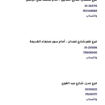
فرع شملان: شارع الثلاثين – امام محطة فتح الرحمن
01-383715
783348888
واتساب
فرع نقم:شارع غمدان – أمام سور صنعاء القديمة
01-251898
776606600
واتساب
فرع عدن: شارع عبد القوي
02350222
776997777
واتساب