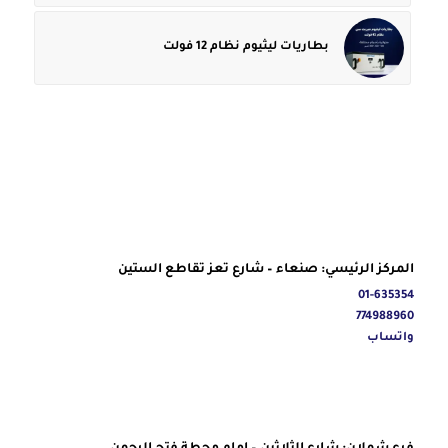
بطاريات ليثيوم نظام 12 فولت
المركز الرئيسي: صنعاء – شارع تعز تقاطع الستين
01-635354
774988960
واتساب