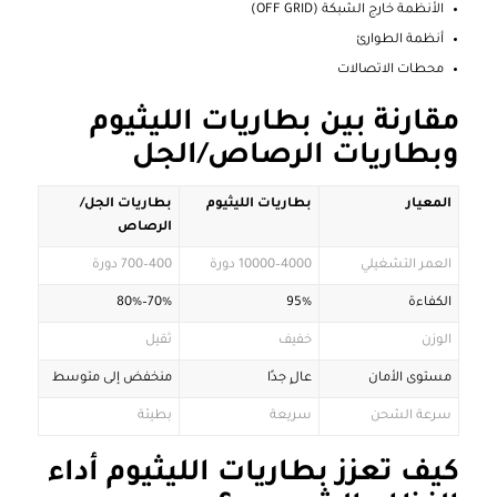
الأنظمة خارج الشبكة (OFF GRID)
أنظمة الطوارئ
محطات الاتصالات
مقارنة بين بطاريات الليثيوم
وبطاريات الرصاص/الجل
المعيار
بطاريات الليثيوم
بطاريات الجل/
الرصاص
العمر التشغيلي
4000–10000 دورة
400–700 دورة
الكفاءة
95%
70%–80%
الوزن
خفيف
ثقيل
مستوى الأمان
عالٍ جدًا
منخفض إلى متوسط
سرعة الشحن
سريعة
بطيئة
كيف تعزز بطاريات الليثيوم أداء