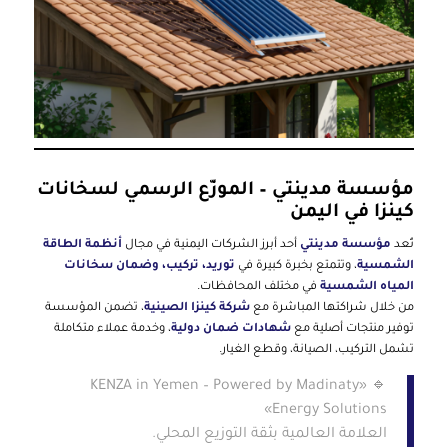
مؤسسة مدينتي – الموزّع الرسمي لسخانات
كينزا في اليمن
تُعد
مؤسسة مدينتي
أحد أبرز الشركات اليمنية في مجال
أنظمة الطاقة
الشمسية
، وتتمتع بخبرة كبيرة في
توريد، تركيب، وضمان سخانات
المياه الشمسية
في مختلف المحافظات.
من خلال شراكتها المباشرة مع
شركة كينزا الصينية
، تضمن المؤسسة
توفير منتجات أصلية مع
شهادات ضمان دولية
، وخدمة عملاء متكاملة
تشمل التركيب، الصيانة، وقطع الغيار.
🔹 «KENZA in Yemen – Powered by Madinaty
Energy Solutions»
العلامة العالمية بثقة التوزيع المحلي.