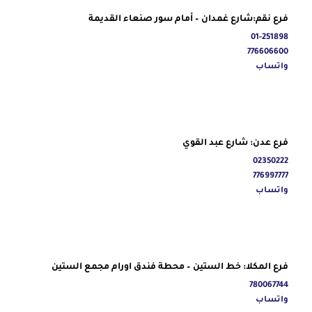
فرع نقم:شارع غمدان – أمام سور صنعاء القديمة
01-251898
776606600
واتساب
فرع عدن: شارع عبد القوي
02350222
776997777
واتساب
فرع المكلا: خط الستين – محطة فندق اورام مجمع الستين
780067744
واتساب