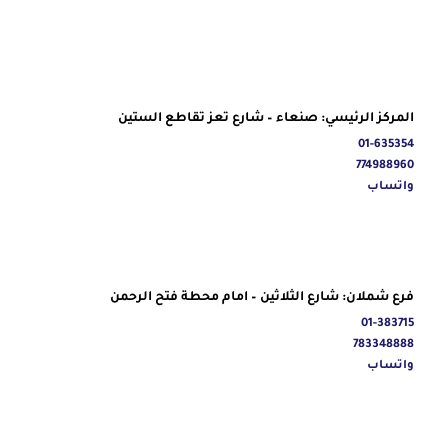
المركز الرئيسي: صنعاء – شارع تعز تقاطع الستين
01-635354
774988960
واتساب
فرع شملان: شارع الثلاثين – امام محطة فتح الرحمن
01-383715
783348888
واتساب