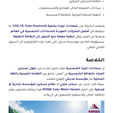
أنظمة التسخين المركزي.
سخانات الضغط العالي للفنادق والمستشفيات.
أنظمة التدفئة المنزلية بالطاقة الشمسية.
وتعتمد الشركة على
شهادات جودة عالمية (ISO, CE, Solar Keymark)
، ما
يجعلها من
أفضل الشركات الموردة للسخانات الشمسية في العالم
.
وجودها في اليمن يمثل
خطوة مهمة نحو التحول إلى الطاقة النظيفة
بمسؤولية تامة من مؤسسة مدينتي التي نقلت هذه التكنولوجيا إلى السوق
المحلي اليمني.
الخلاصة
إن
سخانات كينزا الشمسية
تمثل الجيل الجديد من
حلول تسخين
المياه بالطاقة الشمسية
في اليمن، تجمع بين
الكفاءة الصينية
و
الثقة
المحلية
عبر
مؤسسة مدينتي
كموزع معتمد.
سواء كنت تبحث عن
سخان منزلي
أو
نظام تسخين لمؤسسة تجارية أو
فندقية
، فإن اختيار
KENZA Solar Water Heater
هو استثمار مضمون يوفر
الطاقة، المال، والاستقرار التشغيلي في آنٍ واحد.