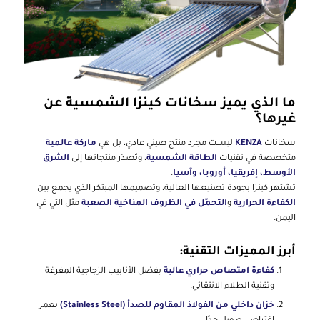
ما الذي يميز سخانات كينزا الشمسية عن
غيرها؟
سخانات
KENZA
ليست مجرد منتج صيني عادي، بل هي
ماركة عالمية
متخصصة في تقنيات
الطاقة الشمسية
، وتُصدّر منتجاتها إلى
الشرق
الأوسط، إفريقيا، أوروبا، وآسيا
.
تشتهر كينزا بجودة تصنيعها العالية، وتصميمها المبتكر الذي يجمع بين
الكفاءة الحرارية
و
التحمّل في الظروف المناخية الصعبة
مثل التي في
اليمن.
أبرز المميزات التقنية:
كفاءة امتصاص حراري عالية
بفضل الأنابيب الزجاجية المفرغة
وتقنية الطلاء الانتقائي.
خزان داخلي من الفولاذ المقاوم للصدأ (Stainless Steel)
بعمر