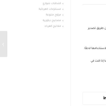
كشافات شوارع
مستلزمات كهربائية
مراوح متنوعة
مصابيح ديكورية
مفاتيج كهرباء
 طريق تصدير
هل الط
في فاتو
استخدامها لاحقًا.
ا إذا كنت في