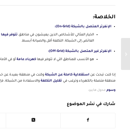
الخلاصة:
الإنفرتر المتصل بالشبكة (On-Grid):
الخيار المثالي للأشخاص الذين يعيشون في مناطق
تتوفر فيها 
الفائض إلى الشبكة. التكلفة أقل والصيانة أبسط.
الإنفرتر غير المتصل بالشبكة (Off-Grid):
لماذا محولات الهايبرد؟
هو الأنسب للمناطق التي لا تتوفر فيها
كهرباء عامة
أو في الأما
إذا كنت تبحث عن
استقلالية كاملة عن الشبكة
وكنت في منطقة بعيدة عن خد
منطقة متصلة بالكهرباء وترغب في
تقليل التكلفة
والاستفادة من الشبكة، فإ
وسوم
محول هايبرد
شارك في نشر الموضوع