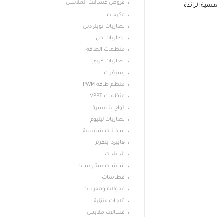
عروض غسالات الملابس
سية الزائدة
مكيفات
بطاريات توبلر دبل
بطاريات جل
منظمات الطاقة
بطاريات كربون
رسيفرات
منظم طاقة PWM
منظمات MPPT
الواح شمسية
بطاريات ليثيوم
سخانات شمسية
هايبرد اينفرتر
شاشات
شاشات ستار سات
غطاسات
محولات ومفرغات
ثلاجات منزلية
غسالات ملابس