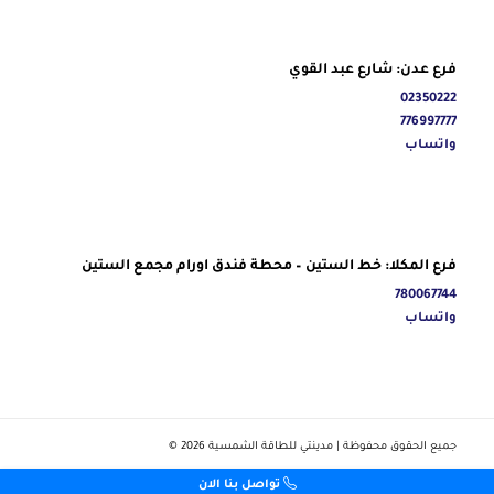
فرع عدن: شارع عبد القوي
02350222
776997777
واتساب
فرع المكلا: خط الستين – محطة فندق اورام مجمع الستين
780067744
واتساب
جميع الحقوق محفوظة | مدينتي للطاقة الشمسية ‎© 2026
تواصل بنا الان