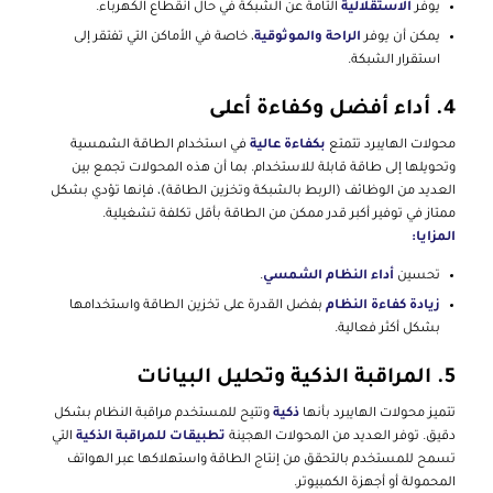
يوفر
الاستقلالية
التامة عن الشبكة في حال انقطاع الكهرباء.
يمكن أن يوفر
الراحة والموثوقية
، خاصة في الأماكن التي تفتقر إلى
استقرار الشبكة.
4.
أداء أفضل وكفاءة أعلى
محولات الهايبرد تتمتع
بكفاءة عالية
في استخدام الطاقة الشمسية
وتحويلها إلى طاقة قابلة للاستخدام. بما أن هذه المحولات تجمع بين
العديد من الوظائف (الربط بالشبكة وتخزين الطاقة)، فإنها تؤدي بشكل
ممتاز في توفير أكبر قدر ممكن من الطاقة بأقل تكلفة تشغيلية.
المزايا:
تحسين
أداء النظام الشمسي
.
زيادة كفاءة النظام
بفضل القدرة على تخزين الطاقة واستخدامها
بشكل أكثر فعالية.
5.
المراقبة الذكية وتحليل البيانات
تتميز محولات الهايبرد بأنها
ذكية
وتتيح للمستخدم مراقبة النظام بشكل
دقيق. توفر العديد من المحولات الهجينة
تطبيقات للمراقبة الذكية
التي
تسمح للمستخدم بالتحقق من إنتاج الطاقة واستهلاكها عبر الهواتف
المحمولة أو أجهزة الكمبيوتر.