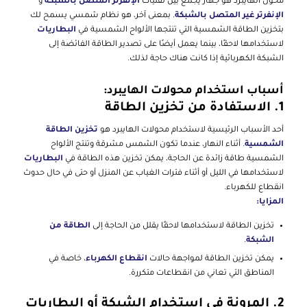
محول الهايبرد هو جهاز يجمع بين تقنيات
الإنفرتر المتصل بالشبكة
و
الإنفرتر غير المتصل بالشبكة
. بمعنى آخر، هو نظام شمسي يسمح لك
بتخزين الطاقة الشمسية التي تنتجها الألواح الشمسية في
البطاريات
لاستخدامها لاحقًا، بينما يعمل أيضًا على تصدير الطاقة الفائضة إلى
الشبكة الكهربائية إذا كانت هناك حاجة لذلك.
أسباب استخدام محولات الهايبرد:
1.
الاستفادة من تخزين الطاقة
أحد الأسباب الرئيسية لاستخدام محولات الهايبرد هو
تخزين الطاقة
الشمسية
. أثناء النهار، عندما تكون الشمس مشرقة وتنتج الألواح
الشمسية طاقة زائدة عن الحاجة، يمكن تخزين هذه الطاقة في
البطاريات
لاستخدامها في الليل أو أثناء فترات الغياب عن المنزل أو حتى في حال حدوث
انقطاع للكهرباء.
المزايا:
تخزين الطاقة لاستخدامها لاحقًا يقلل من الحاجة إلى
الطاقة من
الشبكة
.
يمكن تخزين الطاقة لمواجهة حالات
انقطاع الكهرباء
، خاصة في
المناطق التي تعاني من انقطاعات متكررة.
2.
المرونة في استخدام الشبكة أو البطاريات