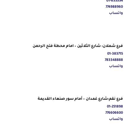
01-635354
774988960
واتساب
فرع شملان: شارع الثلاثين – امام محطة فتح الرحمن
01-383715
783348888
واتساب
فرع نقم:شارع غمدان – أمام سور صنعاء القديمة
01-251898
776606600
واتساب