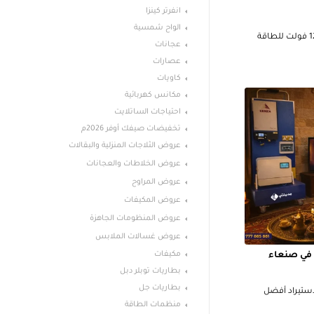
انفرتر كينزا
الواح شمسية
دليل الشراء: أفضل بطارية ليثيوم 12 فولت للطاقة
عجانات
عصارات
كاويات
مكانس كهربائية
احتياجات الساتلايت
تخفيضات صيفك أوفر 2026م
عروض الثلاجات المنزلية والبقالات
عروض الخلاطات والعجانات
عروض المراوح
عروض المكيفات
عروض المنظومات الجاهزة
عروض غسالات الملابس
مكيفات
في صنعاء
بطاريات توبلر دبل
بطاريات جل
استيراد أفضل
منظمات الطاقة