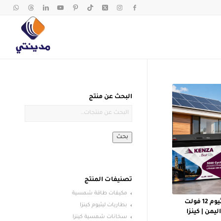
البحث عن منتج
بحث
تصنيفات المنتج
مكيفات طاقة شمسية
دليل الشراء: أفضل بطارية ليثيوم 12 فولت
بطاريات ليثيوم كينزا
يمن | كينزا
سخانات شمسية كينزا