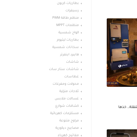
بطاريات كربون
رسيفرات
منظم طاقة PWM
منظمات MPPT
الواح شمسية
بطاريات ليثيوم
سخانات شمسية
هايبرد اينفرتر
شاشات
شاشات ستار سات
غطاسات
محولات ومفرغات
ثلاجات منزلية
غسالات ملابس
كشافات شوارع
قلة… خذها
مستلزمات كهربائية
مراوح متنوعة
مصابيح ديكورية
مفاتيج كهرباء