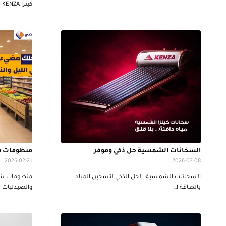
كينزا KENZA ا…
السخانات الشمسية حل ذكي وموفر
منظومات ش
2026-02-21
2026-03-08
السخانات الشمسية: الحل الذكي لتسخين المياه
منظومات شمس
بالطاقة ا…
والصيدليات ف