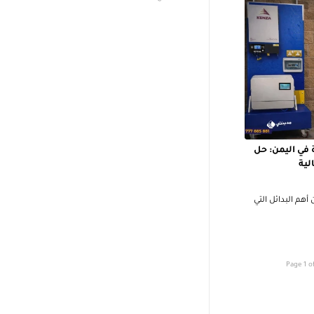
في اليمن: حل
لية
م البدائل التي
Page 1 o