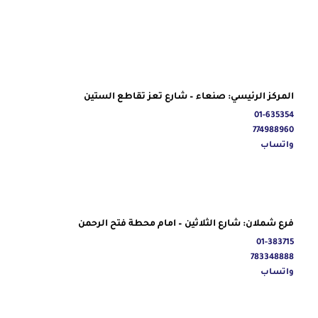
المركز الرئيسي: صنعاء – شارع تعز تقاطع الستين
01-635354
774988960
واتساب
فرع شملان: شارع الثلاثين – امام محطة فتح الرحمن
01-383715
783348888
واتساب