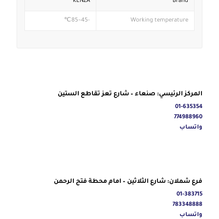
KENZA
Brand
-45~85℃
Working temperature
المركز الرئيسي: صنعاء – شارع تعز تقاطع الستين
01-635354
774988960
واتساب
فرع شملان: شارع الثلاثين – امام محطة فتح الرحمن
01-383715
783348888
واتساب