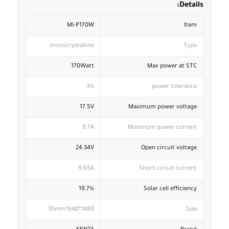
Details:
MI-P170W
Item
monocrystalline
Type
170Watt
Max power at STC
3%
power tolerance
17.5V
Maximum power voltage
9.7A
Maximum power current
24.34V
Open circuit voltage
9.65A
Short circuit current
19.7%
Solar cell efficiency
1480*640*35mm
Size