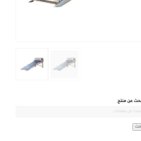
بحث عن منتج
حث