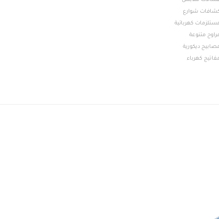
سالات ملابس
شافات شوارع
ستلزمات كهربائية
راوح متنوعة
صابيح ديكورية
فاتيج كهرباء