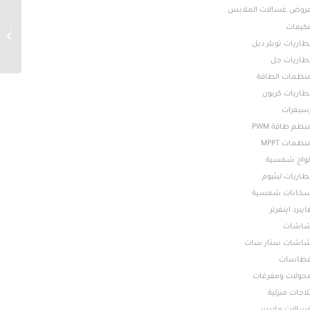
روض غسالات الملابس
attery-
كيفات
100
طاريات توبلر دبل
طاريات جل
نظمات الطاقة
طاريات كربون
سيفرات
نظم طاقة PWM
نظمات MPPT
لواح شمسية
طاريات ليثيوم
خانات شمسية
ايبرد اينفرتر
اشات
اشات ستار سات
طاسات
حولات ومفرغات
لاجات منزلية