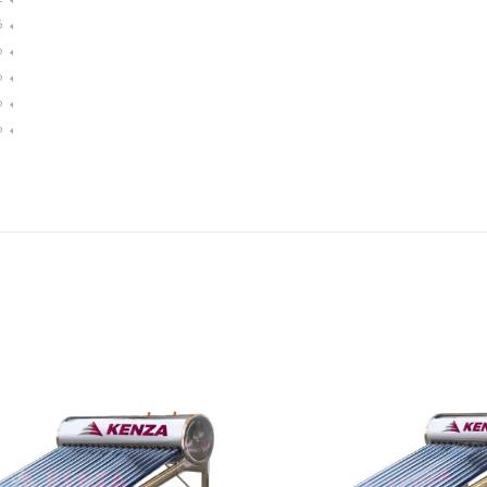
غ
ك
م
م
م
م