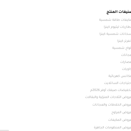
نيفات المنتج
كيفات طاقة شمسية
طاريات ليثيوم كينزا
خانات شمسية كينزا
نفرتر كينزا
لواح شمسية
جانات
صارات
اويات
كانس كهربائية
حتياجات الساتلايت
خفيضات صيفك أوفر 2026م
روض الثلاجات المنزلية والبقالات
روض الخلاطات والعجانات
روض المراوح
روض المكيفات
روض المنظومات الجاهزة