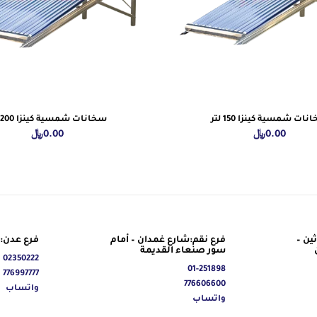
ات شمسية كينزا 150 لتر
سخانات شمسية كينزا 200 لتر
0.00
﷼
0.00
﷼
ين –
فرع نقم:شارع غمدان – أمام
فرع عدن: 
سور صنعاء القديمة
02350222
01-251898
776997777
776606600
واتساب
واتساب