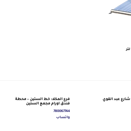
شارع عبد القوي
فرع المكلا: خط الستين – محطة
فندق اورام مجمع الستين
780067744
واتساب