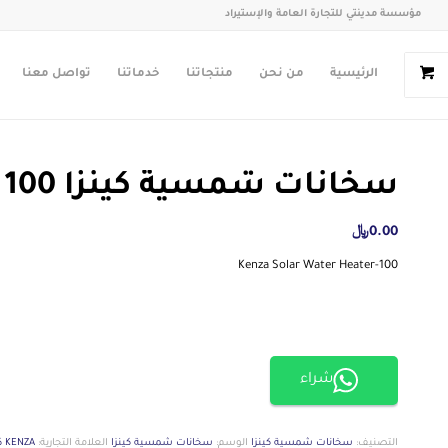
مؤسسة مدينتي للتجارة العامة والإستيراد
الرئيسية
من نحن
منتجاتنا
خدماتنا
تواصل معنا
سخانات شمسية كينزا 100 لتر
0.00
﷼
Kenza Solar Water Heater-100
شراء
التصنيف:
سخانات شمسية كينزا
الوسم:
سخانات شمسية كينزا
العلامة التجارية:
KENZA كينزا