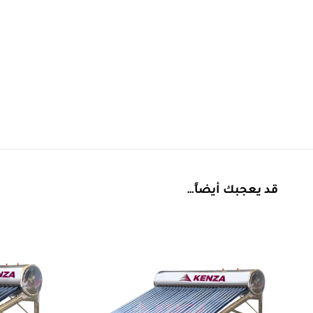
قد يعجبك أيضاً…