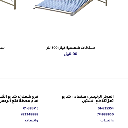
سخانات شمسية كينزا 300 لتر
سخان
0.00
﷼
المركز الرئيسي: صنعاء – شارع
فرع شملان: شارع الثلاث
تعز تقاطع الستين
امام محطة فتح الرحمن
01-383715
01-635354
783348888
774988960
واتساب
واتساب