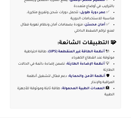
✅
تصميم محكم الإغلاق:
يمنع تسرب الحمض ويسمح
بالتركيب في أوضاع متعددة
✅
عمر دورة طويل:
تتحمل دورات شحن وتفريغ متكررة،
مناسبة للاستخدامات الدورية
✅
أمان محسّن:
مزودة بصمامات أمان ونظام تهوية فعّال
لمنع تراكم الضغط الداخلي
🧩
التطبيقات الشائعة:
🔌
أنظمة الطاقة غير المنقطعة (UPS):
طاقة احتياطية
موثوقة عند انقطاع الكهرباء
💡
أنظمة الإضاءة الطارئة:
تضمن إضاءة دائمة في الحالات
الطارئة
🛡️
أنظمة الأمن والحماية:
دعم فعّال لتشغيل أنظمة
المراقبة والإنذار
🏥
المعدات الطبية المحمولة:
طاقة ثابتة وموثوقة للأجهزة
الطبية