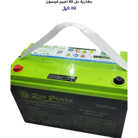
بطارية جل 40 امبير فيسون
0.00
﷼