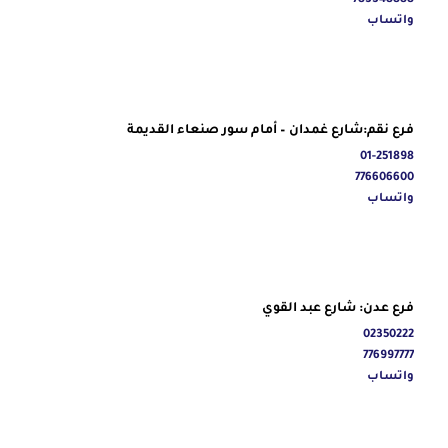
783348888
واتساب
فرع نقم:شارع غمدان – أمام سور صنعاء القديمة
01-251898
776606600
واتساب
فرع عدن: شارع عبد القوي
02350222
776997777
واتساب