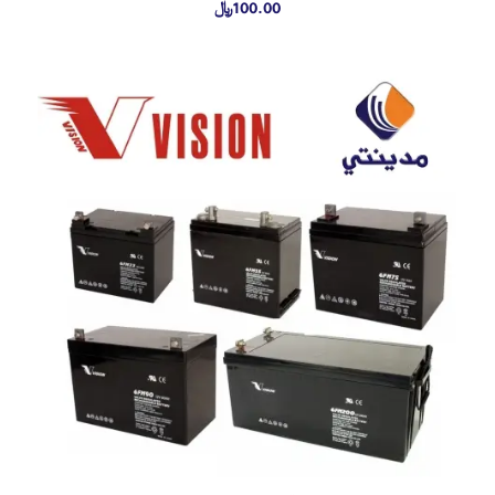
100.00
﷼