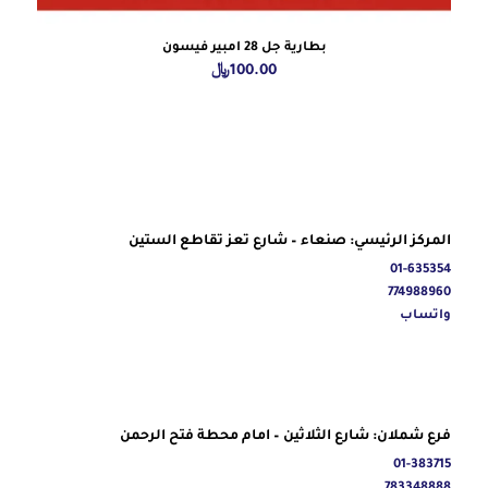
بطارية جل 28 امبير فيسون
100.00
﷼
المركز الرئيسي: صنعاء – شارع تعز تقاطع الستين
01-635354
774988960
واتساب
فرع شملان: شارع الثلاثين – امام محطة فتح الرحمن
01-383715