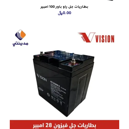
بطاريات جل راو باور 100 امبير
0.00
﷼