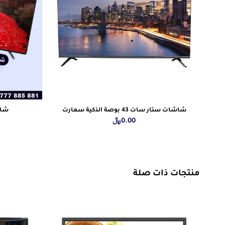
شاشات ستار سات 43 بوصة الذكية سمارت
شاشا
0.00
﷼
منتجات ذات صلة