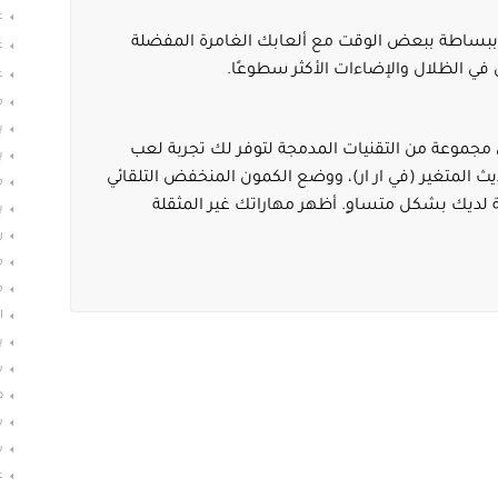
ع
 ببساطة ببعض الوقت مع ألعابك الغامرة المفضلة
ع
 في الظلال والإضاءات الأكثر سطوعًا.
ع
م
ب
موعة من التقنيات المدمجة لتوفر لك تجربة لعب
ب
ع لوحة 60 هرتز، ومعدل التحديث المتغير (في ار ار)، ووضع الكمون المنخفض التلقائي
م
 لديك بشكل متساوٍ. أظهر مهاراتك غير المثقلة
ب
ر
م
م
ا
ب
س
ه
ش
ش
غ