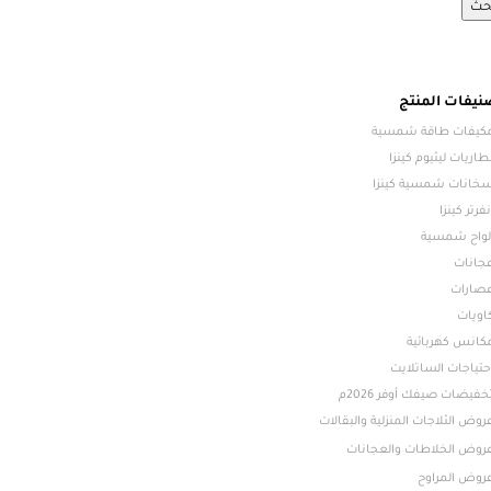
حث
نيفات المنتج
كيفات طاقة شمسية
طاريات ليثيوم كينزا
خانات شمسية كينزا
نفرتر كينزا
لواح شمسية
جانات
صارات
اويات
كانس كهربائية
حتياجات الساتلايت
خفيضات صيفك أوفر 2026م
روض الثلاجات المنزلية والبقالات
روض الخلاطات والعجانات
روض المراوح