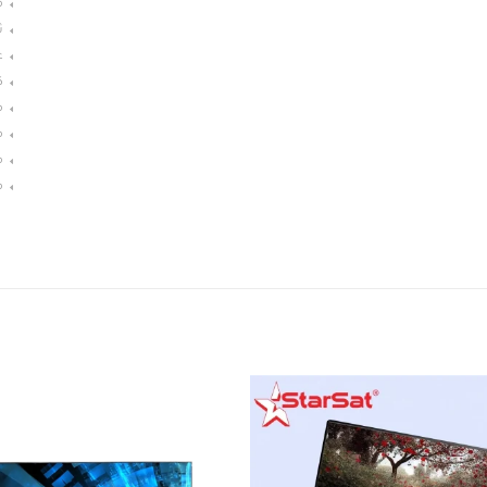
م
ث
غ
ك
م
م
م
م