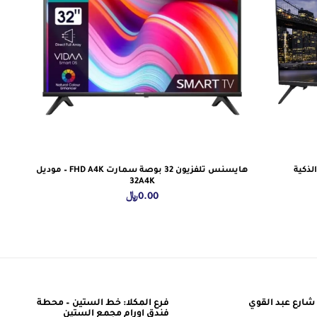
هايسنس تلفزيون 32 بوصة سمارت FHD A4K – موديل
32A4K
0.00
﷼
شارع عبد القوي
فرع المكلا: خط الستين – محطة
فندق اورام مجمع الستين