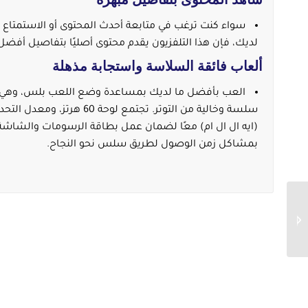
سواء كنت ترغب في متابعة أحدث المحتوى أو الاستمتاع
لديك، فإن هذا التلفزيون يقدم محتوى أصليًا بتفاصيل أفضل
ألعاب فائقة السلاسة واستجابة مذهلة
العب بأفضل ما لديك بمساعدة وضع اللعب بلس، وهي مج
سلسة وخالية من التوتر. تجتم
(ايه ال ال ام) معًا لضمان عمل بطاقة الرسومات والشاشة
بمشاكل زمن الوصول لطريق سلس نحو النجاح.
جنرال كاوية بخار كهربائية
سعة 200 مل قوة 1200
وات موديل EC1743C-GS –
...