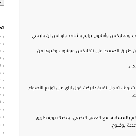
ب
تص
ب ونتفليكس وأمازون برايم وشاهد واو اس ان وايسي
م
ب
ن طريق الضغط على نتفليكس ويوتيوب وغيرها من
س
ا
ا
مي.
ع
ع
ك
وعًا، تعمل تقنية دايركت فول اراي على توزيع الأضواء
م
.
ا
ت
ع
م بالمسافة. مع العمق التكيفي، يمكنك رؤية طريق
ع
ددة بوضوح.
ع