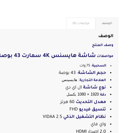
الوصف
مراجعات (0)
الوصف
وصف المنتج
شاشة هايسنس 4K سمارت 43 بوصة – نظام تشغيل VIDAA
مواصفات
السحبية
: 75 وات
حجم الشاشة
: 43 بوصة
: هايسينس
العلامة التجارية
نوع شاشة
ال اي دي
1920 × 1080 بكسل
دقة
معدل التحديث
60 هرتز
تنسيق فيديو
FHD
نظام التشغيل الذكي
VIDAA 2.5
واي فاي
2.0 إصدار HDMI