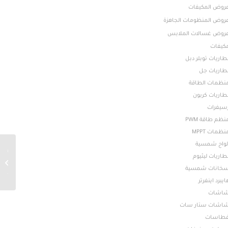
روض المكيفات
روض المنظومات الجاهزة
روض غسالات الملابس
كيفات
طاريات توبلر دبل
طاريات جل
نظمات الطاقة
طاريات كربون
سيفرات
نظم طاقة PWM
نظمات MPPT
لواح شمسية
طاريات ليثيوم
خانات شمسية
موديل 32A4K...
ايبرد اينفرتر
اشات
اشات ستار سات
طاسات