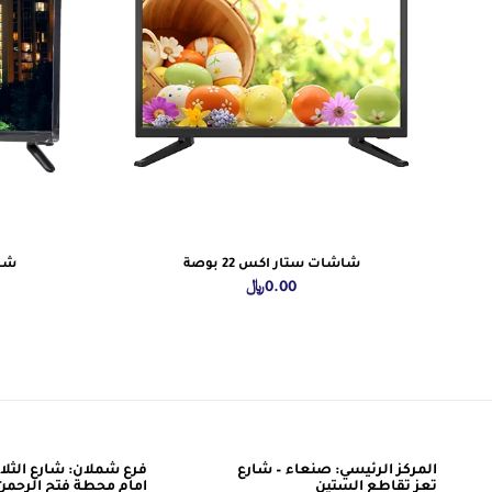
شاشات ستار اكس 22 بوصة
شاش
0.00
﷼
المركز الرئيسي: صنعاء – شارع
فرع شملان: شارع الثلاث
تعز تقاطع الستين
امام محطة فتح الرحمن