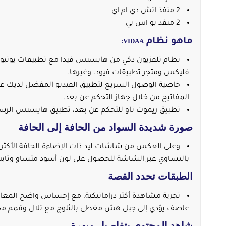
2 منفذ اتش دي ام اي
2 منفذ يو اس بي
ماهو نظام
VIDAA:
نظام تلفزيون ذكي من هايسنس فيدا مع تطبيقات يوتيو
فليكس ومتجر تطبيقات فيود، وغيرها.
خاصية الوصول السريع لتطبيق الفيديو المفضل لديك ع
المفاتيح من خلال جهاز التحكم عن بعد.
تطبيق ريموت ناو للتحكم عن بعد، تطبيق هايسنس الرس
صورة شديدة السواد من الحافة إلى الحافة
وعلى العكس من شاشات ليد ذات الإضاءة الحافة الأكثر شي
بالتساوي عبر الشاشة للحصول على لون أسود متساوٍ وثابت
الطبقات تحدد القصة
تجربة مشاهدة أكثر دراماتيكية، مع إحساس واضح المعال
عاصف يؤدي إلى جبل هش مغطى بالثلوج مع تلال وقمم مح
شاهد المحتوى بتفاصيل مبهرة