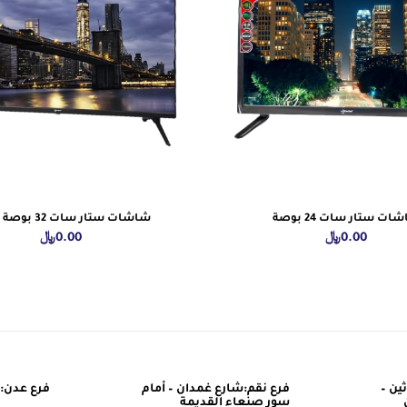
ات ستار سات 24 بوصة
شاشات ستار سات 32 بوصة الذكية
0.00
﷼
0.00
﷼
ين –
فرع نقم:شارع غمدان – أمام
فرع عدن: 
سور صنعاء القديمة