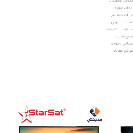
حولات ومفرغات
لاجات منزلية
سالات ملابس
شافات شوارع
ستلزمات كهربائية
راوح متنوعة
صابيح ديكورية
فاتيج كهرباء