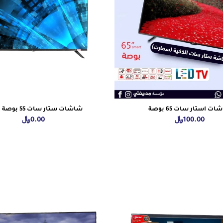
ت استار سات 65 بوصة
شاشات ستار سات 55 بوصة الذكية
100.00
﷼
0.00
﷼