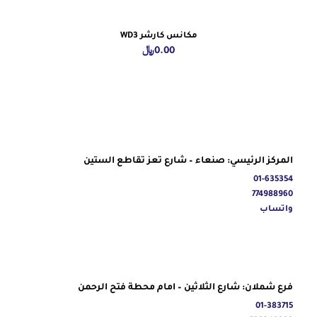
مكانس كارشر WD3
0.00
﷼
المركز الرئيسي: صنعاء – شارع تعز تقاطع الستين
01-635354
774988960
واتساب
فرع شملان: شارع الثلاثين – امام محطة فتح الرحمن
01-383715