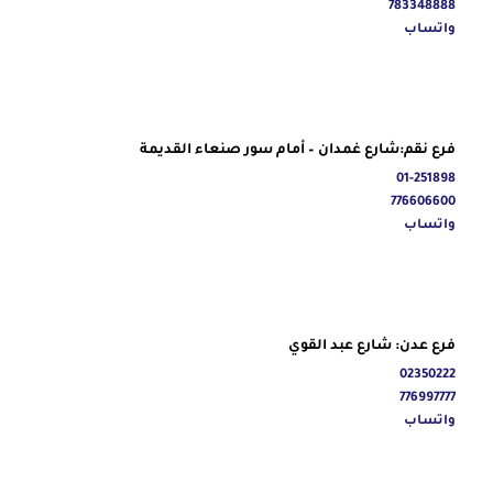
783348888
واتساب
فرع نقم:شارع غمدان – أمام سور صنعاء القديمة
01-251898
776606600
واتساب
فرع عدن: شارع عبد القوي
02350222
776997777
واتساب