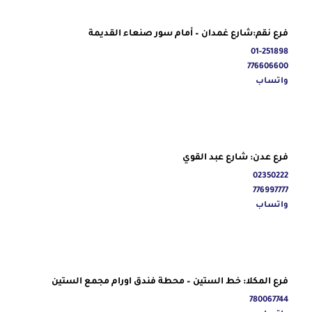
فرع نقم:شارع غمدان – أمام سور صنعاء القديمة
01-251898
776606600
واتساب
فرع عدن: شارع عبد القوي
02350222
776997777
واتساب
فرع المكلا: خط الستين – محطة فندق اورام مجمع الستين
780067744