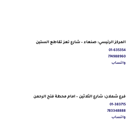
المركز الرئيسي: صنعاء – شارع تعز تقاطع الستين
01-635354
774988960
واتساب
فرع شملان: شارع الثلاثين – امام محطة فتح الرحمن
01-383715
783348888
واتساب