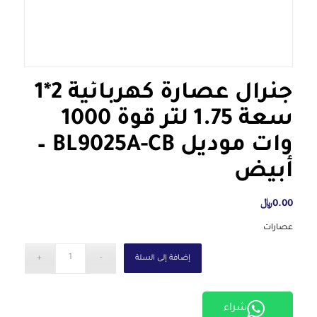
جنرال عصارة كهربائية 2*1
سعة 1.75 لتر قوة 1000
وات موديل BL9025A-CB –
أبيض
0.00
﷼
عصارات
إضافة إلى السلة
شراء