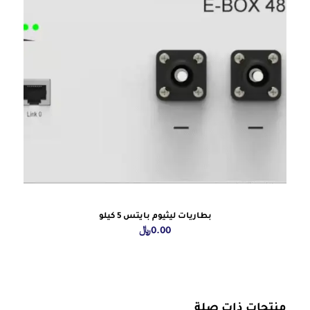
بطاريات ليثيوم بايتس 5 كيلو
0.00
﷼
منتجات ذات صلة