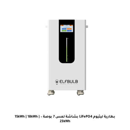
بطارية ليثيوم LiFePO4 بشاشة لمس 7 بوصة – 15kWh | 18kWh |
23kWh