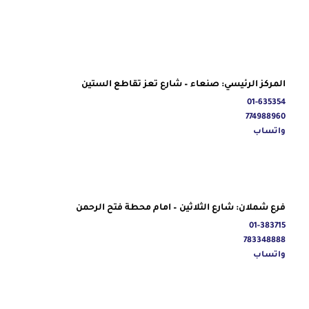
المركز الرئيسي: صنعاء – شارع تعز تقاطع الستين
01-635354
774988960
واتساب
فرع شملان: شارع الثلاثين – امام محطة فتح الرحمن
01-383715
783348888
واتساب