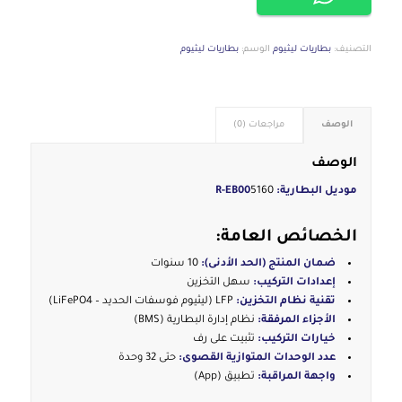
التصنيف:
بطاريات ليثيوم
الوسم:
بطاريات ليثيوم
الوصف
مراجعات (0)
الوصف
موديل البطارية: R-EB00
5160
الخصائص العامة:
ضمان المنتج (الحد الأدنى):
10 سنوات
إعدادات التركيب:
سهل التخزين
تقنية نظام التخزين:
LFP (ليثيوم فوسفات الحديد – LiFePO4)
الأجزاء المرفقة:
نظام إدارة البطارية (BMS)
خيارات التركيب:
تثبيت على رف
عدد الوحدات المتوازية القصوى:
حتى 32 وحدة
واجهة المراقبة:
تطبيق (App)