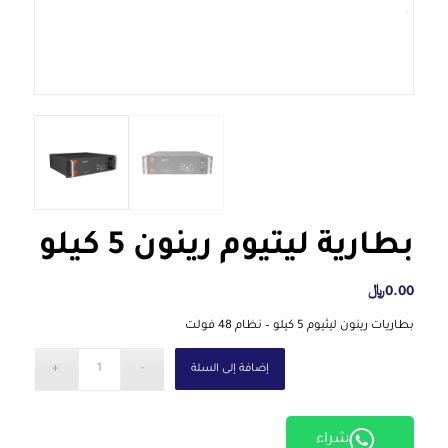
بطارية ليثيوم رينون 5 كيلو
0.00
﷼
بطاريات رينون ليثيوم 5 كيلو – نظام 48 فولت
إضافة إلى السلة
شراء