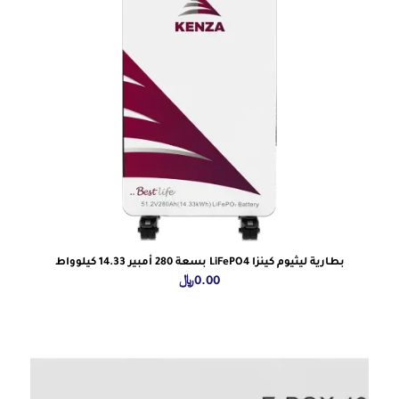
بطارية ليثيوم كينزا LiFePO4 بسعة 280 أمبير 14.33 كيلوواط
0.00
﷼