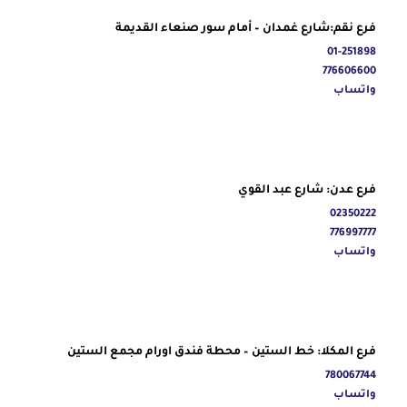
فرع نقم:شارع غمدان – أمام سور صنعاء القديمة
01-251898
776606600
واتساب
فرع عدن: شارع عبد القوي
02350222
776997777
واتساب
فرع المكلا: خط الستين – محطة فندق اورام مجمع الستين
780067744
واتساب