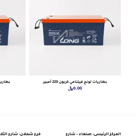
بطاريات لونج فيتنامي كربون 220 أمبير
بطارية ل
0.00
﷼
المركز الرئيسي: صنعاء – شارع
فرع شملان: شارع الثلاث