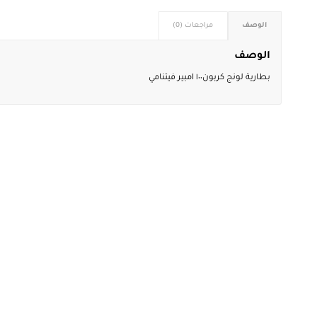
الوصف
مراجعات (0)
الوصف
بطارية لونج كربون١٠٠ امبير فيتنامي