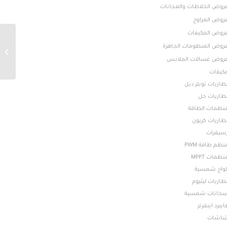
روض الخلاطات والعجانات
روض المراوح
روض المكيفات
روض المنظومات الجاهزة
بطارية لون
روض غسالات الملابس
كيفات
طاريات توبلر دبل
طاريات جل
نظمات الطاقة
طاريات كربون
سيفرات
نظم طاقة PWM
نظمات MPPT
لواح شمسية
طاريات ليثيوم
خانات شمسية
ايبرد اينفرتر
اشات