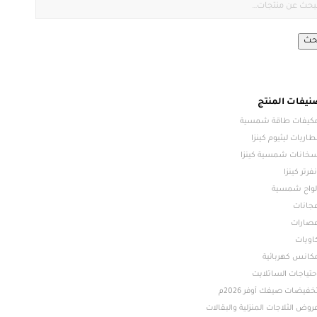
حث
نيفات المنتج
كيفات طاقة شمسية
طاريات ليثيوم كينزا
خانات شمسية كينزا
نفرتر كينزا
لواح شمسية
جانات
صارات
اويات
كانس كهربائية
حتياجات الساتلايت
خفيضات صيفك أوفر 2026م
روض الثلاجات المنزلية والبقالات