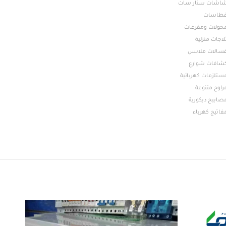
اشات ستار سات
طاسات
حولات ومفرغات
لاجات منزلية
سالات ملابس
شافات شوارع
ستلزمات كهربائية
راوح متنوعة
صابيح ديكورية
فاتيج كهرباء