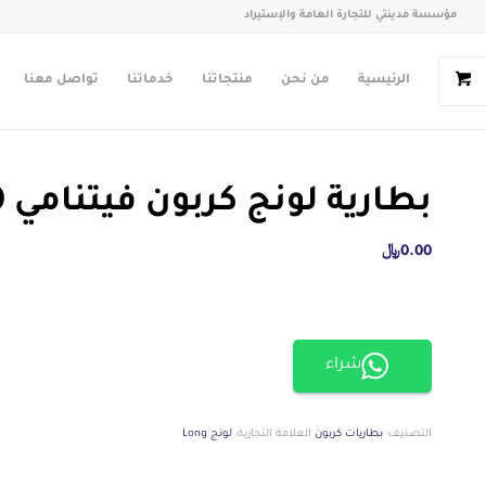
مؤسسة مدينتي للتجارة العامة والإستيراد
الرئيسية
من نحن
منتجاتنا
خدماتنا
تواصل معنا
بطارية لونج كربون فيتنامي 100 امبير
0.00
﷼
شراء
التصنيف:
بطاريات كربون
العلامة التجارية:
لونج Long