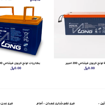
ونج كربون فيتنامي 200 امبير
بطاريات لونج كربون فيتنامي 100 أمبير
0.00
﷼
0.00
﷼
ين –
فرع نقم:شارع غمدان – أمام
فرع عدن: 