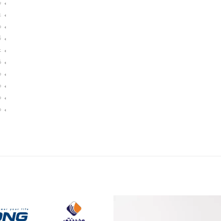
ش
غ
م
ث
غ
ك
م
م
م
م