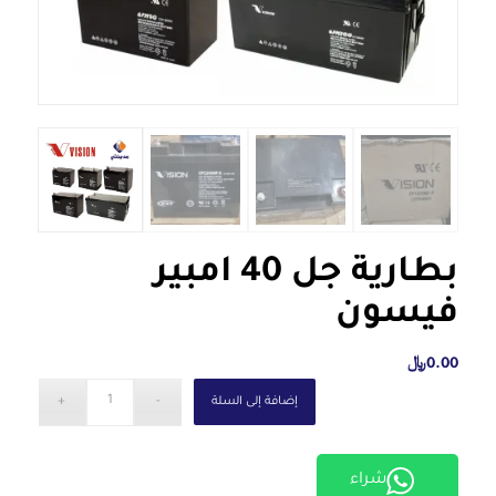
بطارية جل 40 امبير
فيسون
0.00
﷼
إضافة إلى السلة
شراء