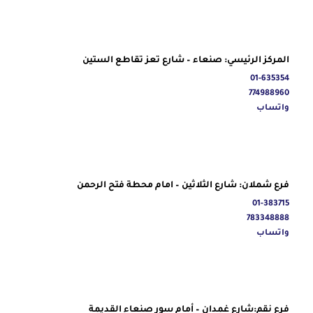
المركز الرئيسي: صنعاء – شارع تعز تقاطع الستين
01-635354
774988960
واتساب
فرع شملان: شارع الثلاثين – امام محطة فتح الرحمن
01-383715
783348888
واتساب
فرع نقم:شارع غمدان – أمام سور صنعاء القديمة