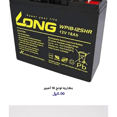
بطاريه لونج 18 أمبير
0.00
﷼