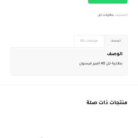
التصنيف:
بطاريات جل
الوصف
مراجعات (0)
الوصف
بطارية جل 40 امبير فيسون
منتجات ذات صلة