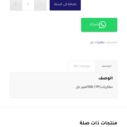
إضافة إلى السلة
شراء
التصنيف:
بطاريات جل
الوصف
مراجعات (0)
الوصف
بطاريات(YP) 100امبير جل
منتجات ذات صلة