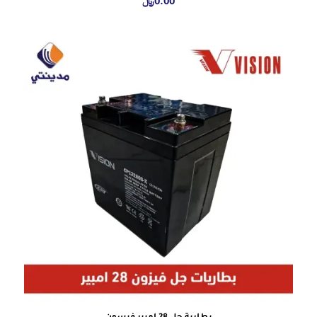
0.00
﷼