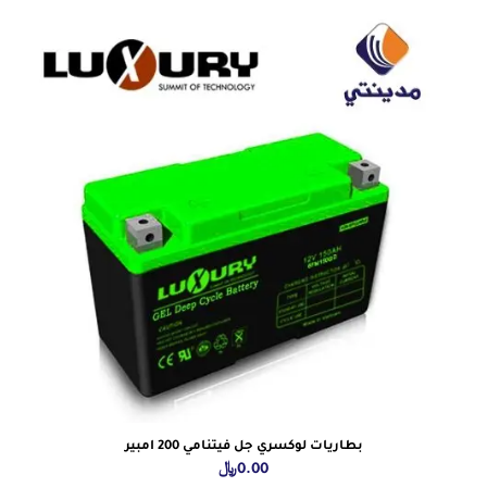
بطاريات لوكسري جل فيتنامي 200 امبير
0.00
﷼