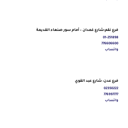
فرع نقم:شارع غمدان – أمام سور صنعاء القديمة
01-251898
776606600
واتساب
فرع عدن: شارع عبد القوي
02350222
776997777
واتساب