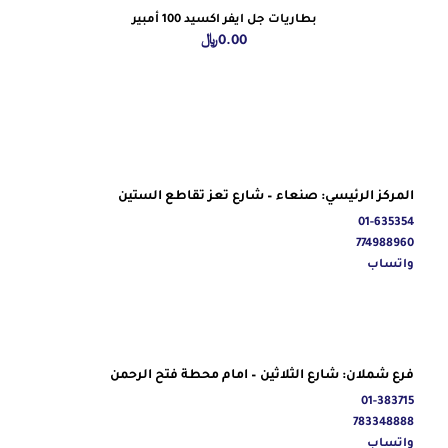
بطاريات جل ايفر اكسيد 100 أمبير
0.00
﷼
المركز الرئيسي: صنعاء – شارع تعز تقاطع الستين
01-635354
774988960
واتساب
فرع شملان: شارع الثلاثين – امام محطة فتح الرحمن
01-383715
783348888
واتساب