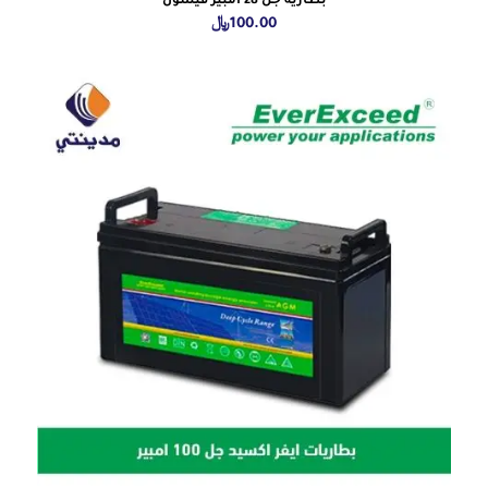
بطارية جل 28 امبير فيسون
100.00
﷼