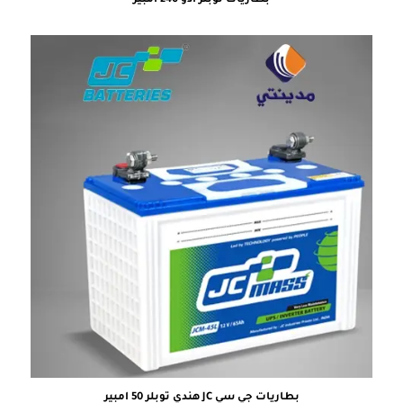
بطاريات توبلر آدو 240 أمبير
بطاريات جي سي JC هندي توبلر 50 امبير