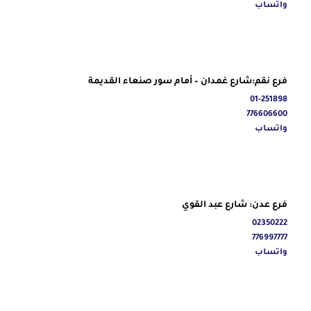
واتساب
فرع نقم:شارع غمدان – أمام سور صنعاء القديمة
01-251898
776606600
واتساب
فرع عدن: شارع عبد القوي
02350222
776997777
واتساب