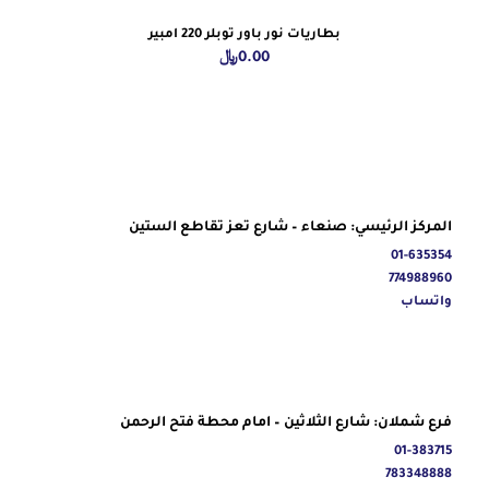
بطاريات نور باور توبلر 220 امبير
0.00
﷼
المركز الرئيسي: صنعاء – شارع تعز تقاطع الستين
01-635354
774988960
واتساب
فرع شملان: شارع الثلاثين – امام محطة فتح الرحمن
01-383715
783348888