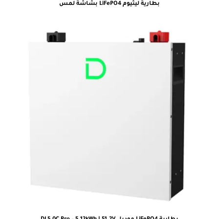
بطارية ليثيوم LiFePO4 بشاشة لمس