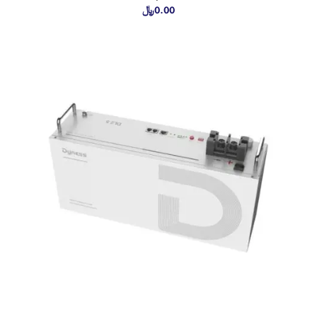
0.00
﷼