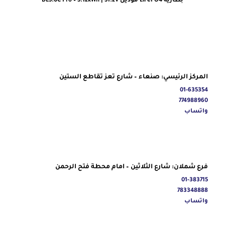
بطارية LiFePO4 موديل DL5.0C Pro – 5.12kWh | 51.2V
المركز الرئيسي: صنعاء – شارع تعز تقاطع الستين
01-635354
774988960
واتساب
فرع شملان: شارع الثلاثين – امام محطة فتح الرحمن
01-383715
783348888
واتساب