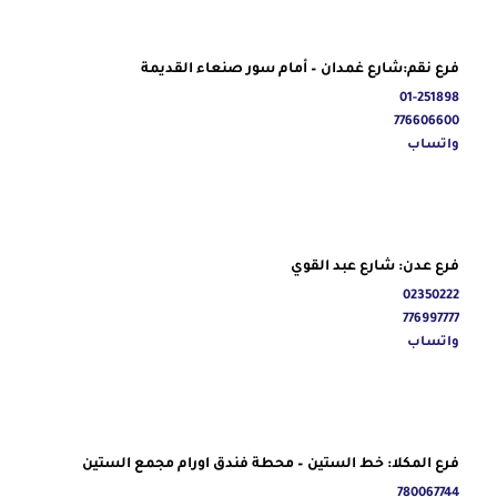
فرع نقم:شارع غمدان – أمام سور صنعاء القديمة
01-251898
776606600
واتساب
فرع عدن: شارع عبد القوي
02350222
776997777
واتساب
فرع المكلا: خط الستين – محطة فندق اورام مجمع الستين
780067744