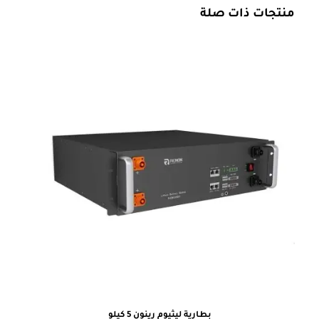
منتجات ذات صلة
بطارية ليثيوم رينون 5 كيلو