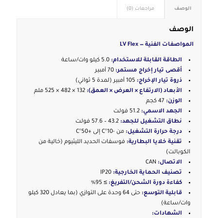
الوصف
مراجعات (0)
الوصف
المواصفات الفنية — LV Flex
الطاقة القابلة للاستخدام:
5.0 كيلو وات/ساعة
أقصى تيار إخراج مستمر:
70 أمبير
ذروة تيار الإخراج:
105 أمبير (لمدة 5 ثواني)
الأبعاد (الارتفاع × العرض × العمق):
132 × 482 × 525 ملم
الوزن:
47 كجم
الجهد الاسمي:
51.2 فولت
نطاق التشغيل للجهد:
43.2 – 57.6 فولت
درجة حرارة التشغيل:
من -10°C إلى +50°C
تقنية خلايا البطارية:
فوسفات الحديد الليثيوم (خالية من
الكوبالت)
الاتصال:
CAN
تصنيف الحماية الخارجية:
IP20
كفاءة دورة الشحن/التفريغ:
≥ 95%
قابلية التوسع:
حتى 64 وحدة على التوازي (بما يعادل 320 كيلو
وات/ساعة)
الشهادات: