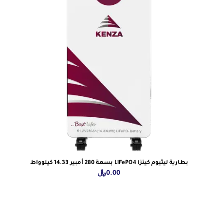
بطارية ليثيوم كينزا LiFePO4 بسعة 280 أمبير 14.33 كيلوواط
0.00
﷼