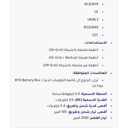
IEC62619
CE
UN38.3
IEC62040
CEC
الاستخدامات:
أنظمة متصلة بالشبكة (On Grid)
أنظمة هجينة (On Grid + Backup)
أنظمة غير متصلة بالشبكة (Off Grid)
العاكسات المتوافقة:
يُرجى الرجوع إلى قائمة التكوينات الدنيا لـ BYD Battery-Box
LV Flex
السعة الاسمية:
5.0 كيلوواط/ساعة
القدرة الاسمية (DC):
3.6 كيلو وات
أقصى قدرة شحن وتفريغ:
5.4 كيلو وات
أقصى تيار شحن وتفريغ:
105 أمبير
تيار القصر:
2500 أمبير