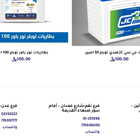
 هندي توبلر 50 امبير
بطاريات نور باور توبلر 100 امبير
100.00
﷼
100.00
﷼
ين –
فرع نقم:شارع غمدان – أمام
فرع عدن: 
سور صنعاء القديمة
02350222
01-251898
776997777
776606600
واتساب
واتساب