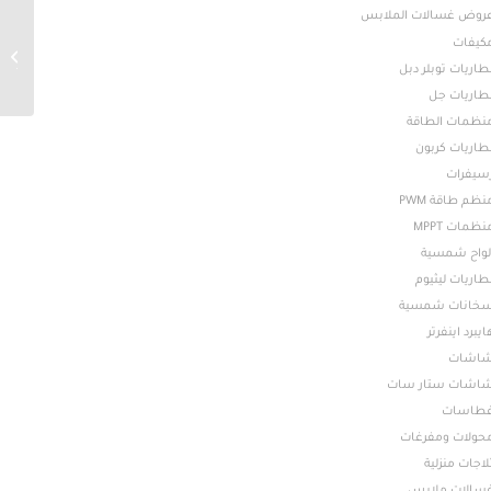
روض غسالات الملابس
كيفات
توبلر 50 امبير
طاريات توبلر دبل
طاريات جل
نظمات الطاقة
طاريات كربون
سيفرات
نظم طاقة PWM
نظمات MPPT
لواح شمسية
طاريات ليثيوم
خانات شمسية
ايبرد اينفرتر
اشات
اشات ستار سات
طاسات
حولات ومفرغات
لاجات منزلية