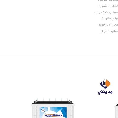
سالات ملابس
شافات شوارع
ستلزمات كهربائية
راوح متنوعة
صابيح ديكورية
فاتيج كهرباء