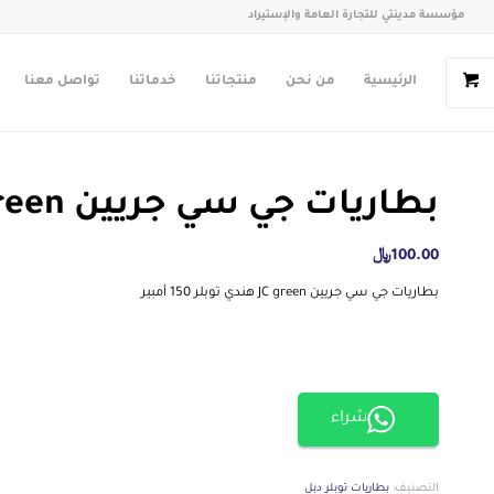
مؤسسة مدينتي للتجارة العامة والإستيراد
الرئيسية
من نحن
منتجاتنا
خدماتنا
تواصل معنا
بطاريات جي سي جريين JC green هندي توبلر 150 أمبير
100.00
﷼
بطاريات جي سي جريين JC green هندي توبلر 150 أمبير
شراء
التصنيف:
بطاريات توبلر دبل