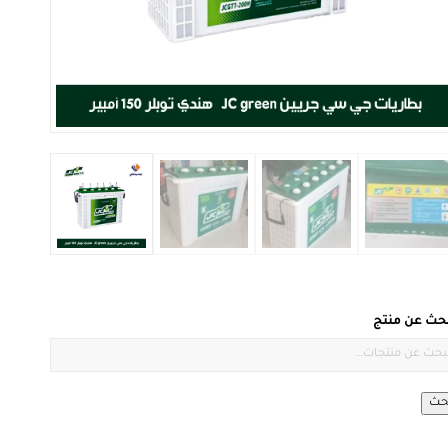
بحث عن منتج
حث