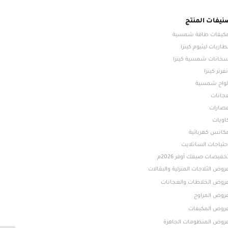
نيفات المنتج
كيفات طاقة شمسية
طاريات ليثيوم كينزا
خانات شمسية كينزا
نفرتر كينزا
لواح شمسية
جانات
صارات
اويات
كانس كهربائية
حتياجات الساتلايت
خفيضات صيفك أوفر 2026م
روض الثلاجات المنزلية والبقالات
روض الخلاطات والعجانات
روض المراوح
روض المكيفات
روض المنظومات الجاهزة