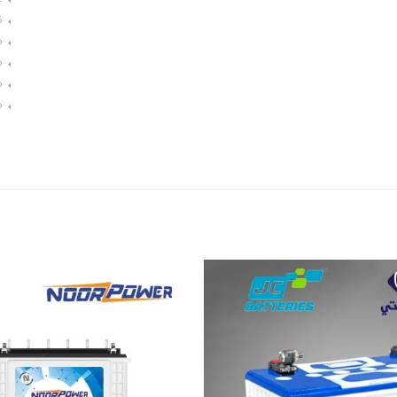
غ
ك
م
م
م
م