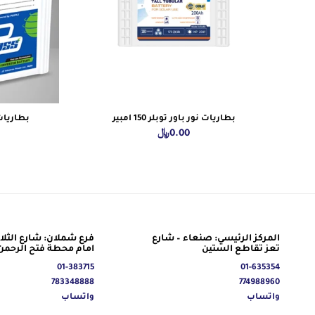
بطاريات نور باور توبلر 150 امبير
بطاريات جي سي JC
0.00
﷼
المركز الرئيسي: صنعاء – شارع
فرع شملان: شارع الثلاث
تعز تقاطع الستين
امام محطة فتح الرحمن
01-383715
01-635354
783348888
774988960
واتساب
واتساب