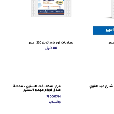
بطاريات نور باور توبلر 220 امبير
0.00
﷼
شارع عبد القوي
فرع المكلا: خط الستين – محطة
فندق اورام مجمع الستين
780067744
واتساب