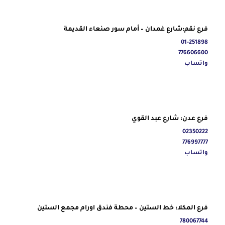
فرع نقم:شارع غمدان – أمام سور صنعاء القديمة
01-251898
776606600
واتساب
فرع عدن: شارع عبد القوي
02350222
776997777
واتساب
فرع المكلا: خط الستين – محطة فندق اورام مجمع الستين
780067744