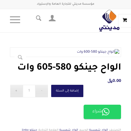
مؤسسة مدينتي للتجارة العامة والإستيراد
الواح جينكو 580-605 وات
0.00
﷼
إضافة إلى السلة
شراء
التصنيف:
الواح شمسية
الوسم:
الواح شمسية
العلامة التجارية:
جينكو Jinko