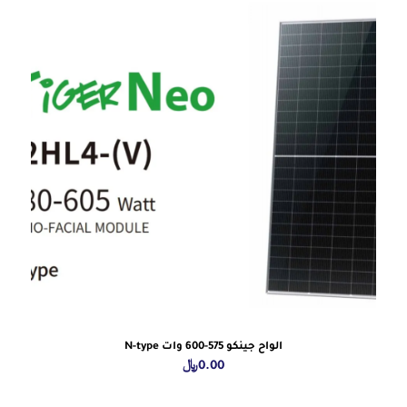
الواح جينكو 575-600 وات N-type
0.00
﷼