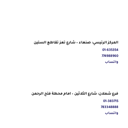
المركز الرئيسي: صنعاء – شارع تعز تقاطع الستين
01-635354
774988960
واتساب
فرع شملان: شارع الثلاثين – امام محطة فتح الرحمن
01-383715
783348888
واتساب