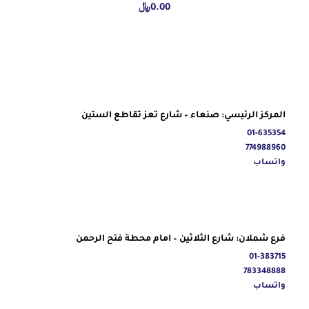
0.00
﷼
المركز الرئيسي: صنعاء – شارع تعز تقاطع الستين
01-635354
774988960
واتساب
فرع شملان: شارع الثلاثين – امام محطة فتح الرحمن
01-383715
783348888
واتساب