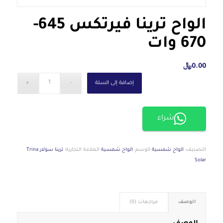
الواح ترينا فيرتكس 645-
670 وات
0.00
﷼
إضافة إلى السلة
شراء
التصنيف:
الواح شمسية
الوسم:
الواح شمسية
العلامة التجارية:
ترينا سولار Trina
Solar
الوصف
مراجعات (0)