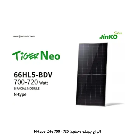
الواح جينكو وجهين 720 – 700 وات N-type