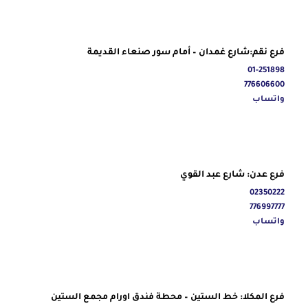
فرع نقم:شارع غمدان – أمام سور صنعاء القديمة
01-251898
776606600
واتساب
فرع عدن: شارع عبد القوي
02350222
776997777
واتساب
فرع المكلا: خط الستين – محطة فندق اورام مجمع الستين