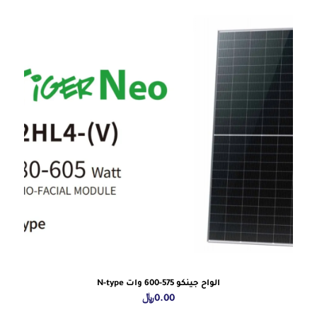
الواح جينكو 575-600 وات N-type
0.00
﷼