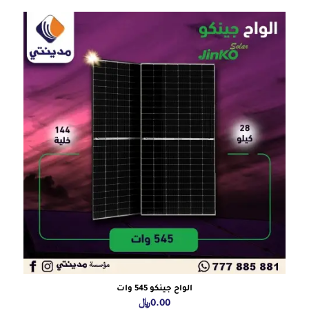
الواح جينكو 545 وات
0.00
﷼