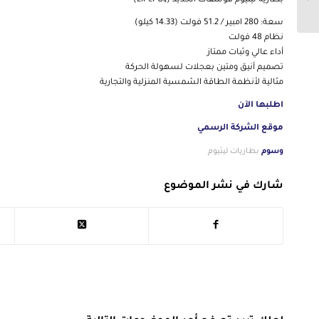
بطارية ليثيوم فوسفات الحديد (LiFePO₄)
متكامل لمنازل لا تعرف
الظلام...
سعة: 280 امبير / 51.2 فولت (14.33 كيلو)
نظام 48 فولت
أداء عالي وثبات ممتاز
تصميم أنيق ومتين بعجلات لسهولة الحركة
مثالية لأنظمة الطاقة الشمسية المنزلية والتجارية
اطلبها الآن
موقع الشركة الرسمي
وسوم
بطاريات ليثيوم
شارك في نشر الموضوع