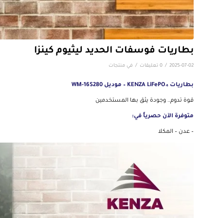
بطاريات فوسفات الحديد ليثيوم كينزا
/
/
2025-07-02
0 تعليقات
في
منتجات
بطاريات KENZA LiFePO₄ – موديل WM-16S280
قوة تدوم.. وجودة يثق بها المستخدمين
متوفرة الآن حصرياً في:
– عدن – المكلا