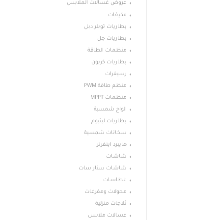
عروض غسالات الملابس
مكيفات
بطاريات توبلر دبل
بطاريات جل
منظمات الطاقة
بطاريات كربون
رسيفرات
منظم طاقة PWM
منظمات MPPT
الواح شمسية
بطاريات ليثيوم
سخانات شمسية
هايبرد اينفرتر
شاشات
شاشات ستار سات
غطاسات
محولات ومفرغات
ثلاجات منزلية
غسالات ملابس