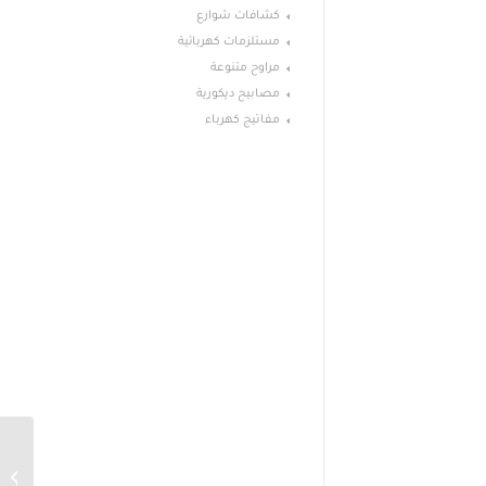
كشافات شوارع
مستلزمات كهربائية
مراوح متنوعة
مصابيح ديكورية
مفاتيج كهرباء
بطاريات 