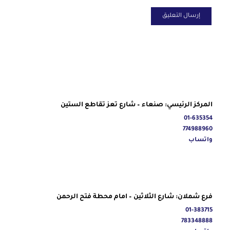
المركز الرئيسي: صنعاء – شارع تعز تقاطع الستين
01-635354
774988960
واتساب
فرع شملان: شارع الثلاثين – امام محطة فتح الرحمن
01-383715
783348888