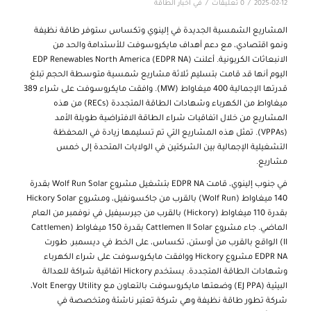
/
/
2025-02-12
0 تعليقات
في
اخبار الطاقة
المشاريع الشمسية الجديدة في إلينوي وتكساس ستوفر طاقة نظيفة
ونمو اقتصادي، مع دعم أهداف مايكروسوفت للأستدامة والحد من
الانبعاثات الكربونية. أعلنت EDP Renewables North America (EDPR NA)
اليوم أنها قد قامت بتسليم ثلاثة مشاريع شمسية متوسطة الحجم تبلغ
قدرتها الإجمالية 400 ميغاواط (MW). وافقت مايكروسوفت على شراء 389
ميغاواط من الكهرباء وشهادات الطاقة المتجددة (RECs) من هذه
المشاريع من خلال اتفاقيات شراء الطاقة الافتراضية طويلة الأمد
(VPPAs). تمثل هذه المشاريع التي تم تسليمها زيادة في المحفظة
التشغيلية الإجمالية بين الشركتين في الولايات المتحدة إلى خمس
مشاريع.
في جنوب إلينوي، قامت EDPR NA بتشغيل مشروع Wolf Run Solar بقدرة
140 ميغاواط (Wolf Run) بالقرب من جاكسونفيل، ومشروع Hickory Solar
بقدرة 110 ميغاواط (Hickory) بالقرب من جيرسيفيل في نوفمبر من العام
الماضي. جاء مشروع Cattlemen II Solar بقدرة 150 ميغاواط (Cattlemen
II) الواقع بالقرب من أوستن، تكساس، على الخط في ديسمبر. طورت
EDPR NA مشروع Hickory ووافقت مايكروسوفت على شراء الكهرباء
وشهادات الطاقة المتجددة. يستخدم Hickory اتفاقية شراكة للعدالة
البيئية (EJ PPA) وضعتها مايكروسوفت بالتعاون مع Volt Energy Utility،
شركة تطور طاقة نظيفة وهي شركة تعتبر ناشئة ومتخصصة في