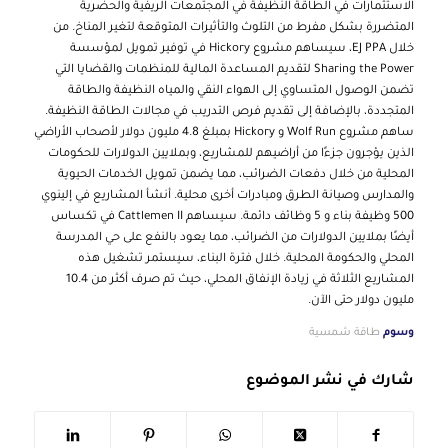
الاستثمارات في الطاقة النظيفة في المجتمعات الريفية والحضرية
المتضررة بشكل مفرط من التلوث والتأثيرات المتوقعة لتغير المناخ. من
خلال EJ PPA، سيساهم مشروع Hickory في توفير تمويل لمؤسسة
Sharing the Power لتقديم المساعدة المالية للمنظمات والقضايا التي
تضمن الوصول المتساوي إلى الهواء النقي والمياه النظيفة والطاقة
المتجددة، بالإضافة إلى تقديم فرص التدريب في مجالات الطاقة النظيفة.
ساهم مشروع Wolf Run و Hickory بمبلغ 4.8 مليون دولار لأصحاب الأراضي
الذين يؤجرون جزءًا من أراضيهم للمشاريع، وبملايين الدولارات للحكومات
المحلية من خلال دفعات الضرائب، مما يضمن تمويل الخدمات الحيوية
والمدارس وصيانة الطرق ومبادرات أخرى محلية. أنشأ المشاريع في إلينوي
500 وظيفة بناء و 5 وظائف دائمة. سيساهم Cattlemen II في تكساس
أيضًا بملايين الدولارات من الضرائب، مما يعود بالنفع على حي المدرسة
المحلي والحكومة المحلية. خلال فترة البناء، سيستمر تشغيل هذه
المشاريع الثلاثة في زيادة الإنفاق المحلي، حيث تم صرف أكثر من 10.4
مليون دولار حتى الآن.
وسوم
طاقة شمسية
شارك في نشر الموضوع