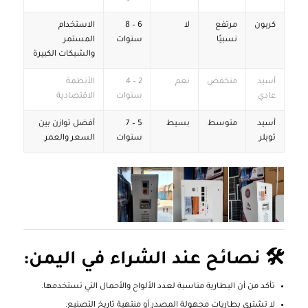
كربون
مرتفع
لا
6 – 8
الاستخدام
نسبيًا
سنوات
المستمر
والشبكات الكبيرة
أسيد
منخفض
نعم
2 – 4
الأنظمة
عادي
سنوات
الاقتصادية
أسيد
متوسط
بسيط
5 – 7
أفضل توازن بين
توبلر
سنوات
السعر والعمر
🛠️ نصائح عند الشراء في اليمن:
تأكد من أن البطارية مناسبة لعدد الألواح والأحمال التي تستخدمها.
لا تشتري بطاريات مجهولة المصدر أو منتهية تاريخ التصنيع.