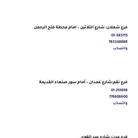
فرع شملان: شارع الثلاثين – امام محطة فتح الرحمن
01-383715
783348888
واتساب
فرع نقم:شارع غمدان – أمام سور صنعاء القديمة
01-251898
776606600
واتساب
فرع عدن: شارع عبد القوي