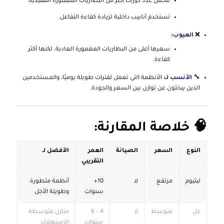
تتحمل عدد دورات أكبر من البطاريات المغمورة التقليدية.
تستخدم أنابيب داخلية لزيادة كفاءة التفاعل.
❌
العيوب:
سعرها أعلى من البطاريات المغمورة العادية، لكنها أكثر
كفاءة.
🔧
الأنسب لـ:
الأنظمة التي تعمل لفترات طويلة يوميًا، والمستخدمين
الذين يبحثون عن توازن بين السعر والجودة.
🧠 خلاصة المقارنة:
النوع
السعر
الصيانة
العمر
الأفضل لـ
التقريبي
ليثيوم
مرتفع
لا
10+
أنظمة متطورة
سنوات
وطويلة الأجل
جل
متوسط
لا
4 – 6
منازل متوسطة
سنوات
الاستهلاك