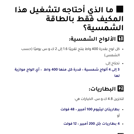
🟩 ما الذي أحتاجه لتشغيل هذا
المكيف فقط بالطاقة
الشمسية؟
1️⃣ الألواح الشمسية:
كل لوح بقدرة 400 واط ينتج تقريبًا 1.6 إلى 2 ك.و.س يوميًا (حسب
الشمس)
تحتاج إلى:
3 إلى 4 ألواح شمسية – قدرة كل منها 400 واط – أي الواح موازية
لها
2️⃣ البطاريات:
لتخزين 4.8 ك.و.س، الخيارات هي:
بطاريتان ليثيوم 100 أمبير – 48 فولت
أو
4 بطاريات جِل 200 أمبير – 12 فولت