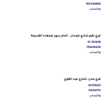
783348888
واتساب
فرع نقم:شارع غمدان – أمام سور صنعاء القديمة
01-251898
776606600
واتساب
فرع عدن: شارع عبد القوي
02350222
776997777
واتساب