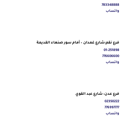
783348888
واتساب
فرع نقم:شارع غمدان – أمام سور صنعاء القديمة
01-251898
776606600
واتساب
فرع عدن: شارع عبد القوي
02350222
776997777
واتساب