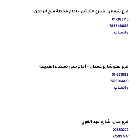
فرع شملان: شارع الثلاثين – امام محطة فتح الرحمن
01-383715
783348888
واتساب
فرع نقم:شارع غمدان – أمام سور صنعاء القديمة
01-251898
776606600
واتساب
فرع عدن: شارع عبد القوي
02350222
776997777