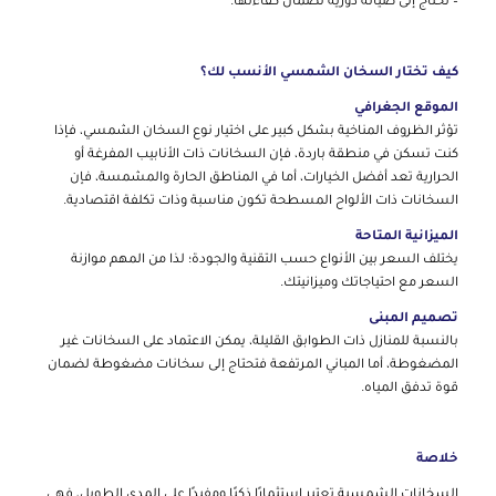
– تحتاج إلى صيانة دورية لضمان كفاءتها.
كيف تختار السخان الشمسي الأنسب لك؟
الموقع الجغرافي
تؤثر الظروف المناخية بشكل كبير على اختيار نوع السخان الشمسي، فإذا
كنت تسكن في منطقة باردة، فإن السخانات ذات الأنابيب المفرغة أو
الحرارية تعد أفضل الخيارات، أما في المناطق الحارة والمشمسة، فإن
السخانات ذات الألواح المسطحة تكون مناسبة وذات تكلفة اقتصادية.
الميزانية المتاحة
يختلف السعر بين الأنواع حسب التقنية والجودة؛ لذا من المهم موازنة
السعر مع احتياجاتك وميزانيتك.
تصميم المبنى
بالنسبة للمنازل ذات الطوابق القليلة، يمكن الاعتماد على السخانات غير
المضغوطة، أما المباني المرتفعة فتحتاج إلى سخانات مضغوطة لضمان
قوة تدفق المياه.
خلاصة
السخانات الشمسية تعتبر استثمارًا ذكيًا ومفيدًا على المدى الطويل، فهي