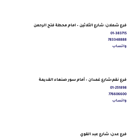
فرع شملان: شارع الثلاثين – امام محطة فتح الرحمن
01-383715
783348888
واتساب
فرع نقم:شارع غمدان – أمام سور صنعاء القديمة
01-251898
776606600
واتساب
فرع عدن: شارع عبد القوي