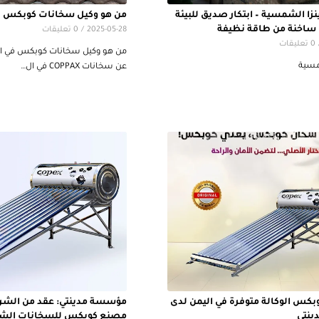
زا الشمسية – ابتكار صديق للبيئة
من هو وكيل سخانات كوبكس ف
ه ساخنة من طاقة نظيفة
2025-05-28
/
0 تعليقات
0 تعليقات
من هو وكيل سخانات كوبكس في ال
سية
عن سخانات COPPAX في ال…
كس الوكالة متوفرة في اليمن لدى
مؤسسة مدينتي: عقد من الشرا
نتي
مصنع كوبكس للسخانات الش