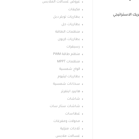
عروض غسالات الملابس
مكيفات
يك الاستراتيجي
بطاريات توبلر دبل
بطاريات جل
منظمات الطاقة
بطاريات كربون
رسيفرات
منظم طاقة PWM
منظمات MPPT
الواح شمسية
بطاريات ليثيوم
سخانات شمسية
هايبرد اينفرتر
شاشات
شاشات ستار سات
غطاسات
محولات ومفرغات
ثلاجات منزلية
غسالات ملابس