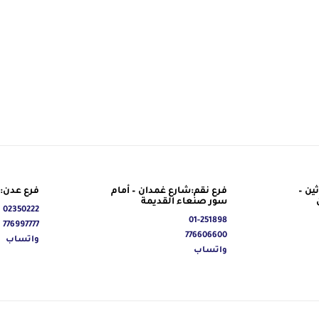
ين –
فرع نقم:شارع غمدان – أمام
فرع عدن: 
سور صنعاء القديمة
02350222
01-251898
776997777
776606600
واتساب
واتساب