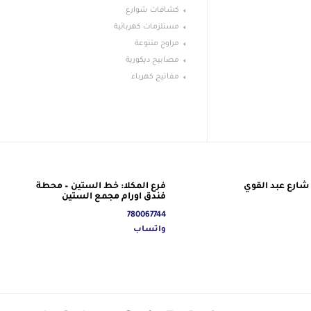
كشافات شوارع
مستلزمات كهربائية
مراوح متنوعة
مصابيح ديكورية
مفاتيج كهرباء
شارع عبد القوي
فرع المكلا: خط الستين – محطة
فندق اورام مجمع الستين
780067744
واتساب