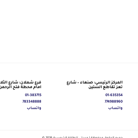
المركز الرئيسي: صنعاء – شارع
فرع شملان: شارع الثلاث
تعز تقاطع الستين
امام محطة فتح الرحمن
01-383715
01-635354
783348888
774988960
واتساب
واتساب