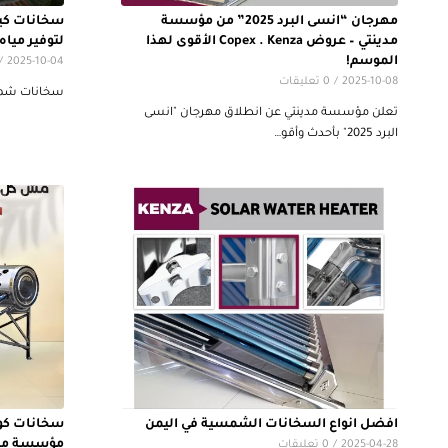
مهرجان “انسى البرد 2025” من مؤسسة
سخانات كين
مدينتي – عروض Copex . Kenza الأقوى لهذا
لتوفير ميا
الموسم!
/
2025-10-04
2025-10-08
/
0 تعليقات
سخانات شم
تعلن مؤسسة مدينتي عن انطلاق مهرجان "انسى
البرد 2025" بأحدث وأقو…
افضل انواع السخانات الشمسية في اليمن
سخانات كوب
مؤسسة مدي
2025-04-28
/
0 تعليقات