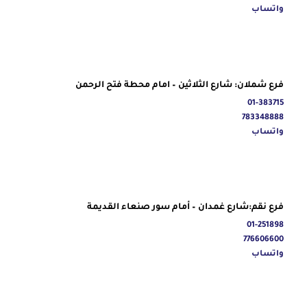
واتساب
فرع شملان: شارع الثلاثين – امام محطة فتح الرحمن
01-383715
783348888
واتساب
فرع نقم:شارع غمدان – أمام سور صنعاء القديمة
01-251898
776606600
واتساب