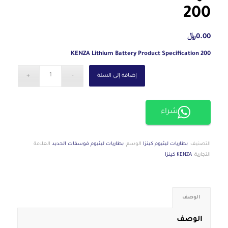
200
0.00
﷼
200 KENZA Lithium Battery Product Specification
إضافة إلى السلة
شراء
التصنيف:
بطاريات ليثيوم كينزا
الوسم:
بطاريات ليثيوم فوسفات الحديد
العلامة
التجارية:
KENZA كينزا
الوصف
الوصف