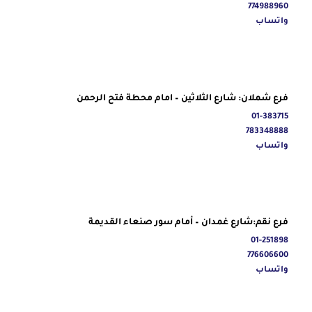
774988960
واتساب
فرع شملان: شارع الثلاثين – امام محطة فتح الرحمن
01-383715
783348888
واتساب
فرع نقم:شارع غمدان – أمام سور صنعاء القديمة
01-251898
776606600
واتساب