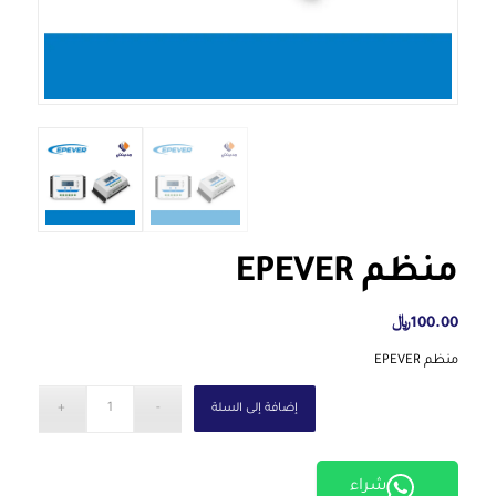
منظم EPEVER
100.00
﷼
منظم EPEVER
إضافة إلى السلة
شراء