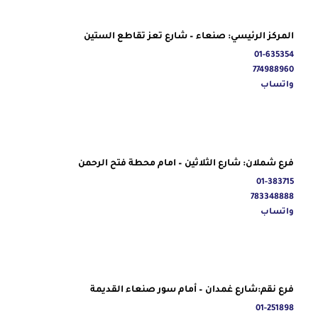
المركز الرئيسي: صنعاء – شارع تعز تقاطع الستين
01-635354
774988960
واتساب
فرع شملان: شارع الثلاثين – امام محطة فتح الرحمن
01-383715
783348888
واتساب
فرع نقم:شارع غمدان – أمام سور صنعاء القديمة
01-251898