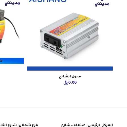
محول ايشانج
0.00
﷼
المركز الرئيسي: صنعاء – شارع
فرع شملان: شارع الثلاث