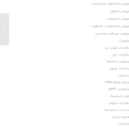
روض الخلاطات والعجانات
روض المراوح
روض المكيفات
روض المنظومات الجاهزة
جديد
روض غسالات الملابس
كيفات
طاريات توبلر دبل
طاريات جل
نظمات الطاقة
طاريات كربون
سيفرات
نظم طاقة PWM
نظمات MPPT
لواح شمسية
طاريات ليثيوم
خانات شمسية
ايبرد اينفرتر
اشات