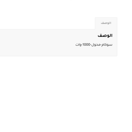
الوصف
الوصف
سوكام-محول-1000-وات