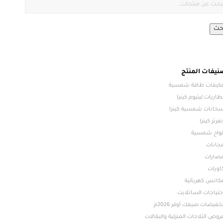
حث
نيفات المنتج
كيفات طاقة شمسية
طاريات ليثيوم كينزا
خانات شمسية كينزا
نفرتر كينزا
لواح شمسية
جانات
صارات
اويات
كانس كهربائية
حتياجات الساتلايت
خفيضات صيفك أوفر 2026م
روض الثلاجات المنزلية والبقالات