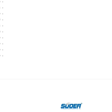
ش
غ
م
ث
غ
ك
م
م
م
م