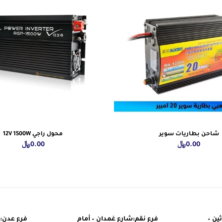
شاحن بطاريات سوير
محول راجي 12V 1500W
0.00
﷼
0.00
﷼
ين –
فرع نقم:شارع غمدان – أمام
فرع عدن: 