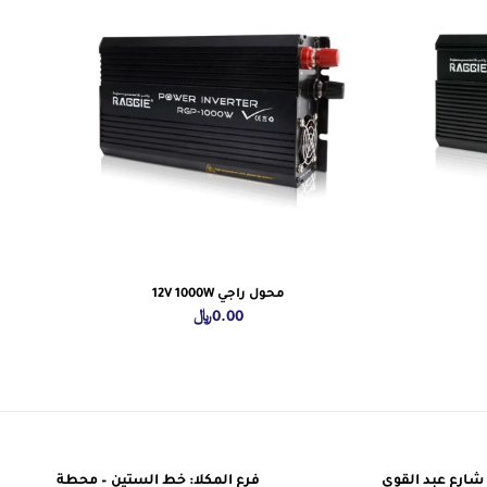
محول راجي 12V 1000W
0.00
﷼
شارع عبد القوي
فرع المكلا: خط الستين – محطة