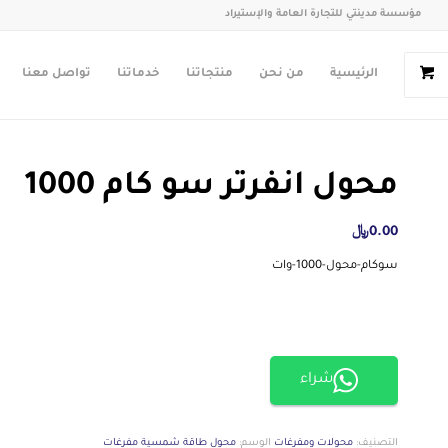
مؤسسة مدينتي للتجارة العامة والإستيراد
الرئيسية
من نحن
منتجاتنا
خدماتنا
تواصل معنا
محول انفرتر سو كام 1000
0.00
﷼
سوكام-محول-1000-وات
شراء
التصنيف:
محولات ومفرغات
الوسم:
محول طاقة شمسية مفرغات