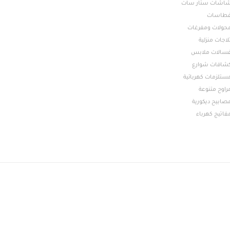
اشات ستار سات
طاسات
حولات ومفرغات
لاجات منزلية
سالات ملابس
شافات شوارع
ستلزمات كهربائية
راوح متنوعة
صابيح ديكورية
فاتيج كهرباء