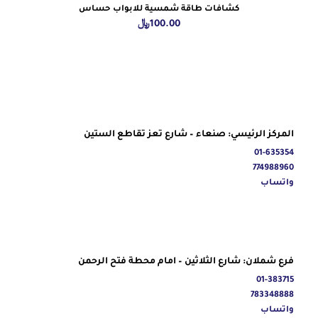
كشافات طاقة شمسية للابواب حساس
100.00
﷼
المركز الرئيسي: صنعاء – شارع تعز تقاطع الستين
01-635354
774988960
واتساب
فرع شملان: شارع الثلاثين – امام محطة فتح الرحمن
01-383715
783348888
واتساب