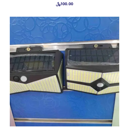
100.00
﷼