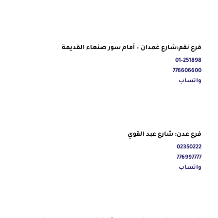
فرع نقم:شارع غمدان – أمام سور صنعاء القديمة
01-251898
776606600
واتساب
فرع عدن: شارع عبد القوي
02350222
776997777
واتساب