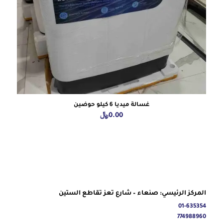
غسالة ميديا 6 كيلو حوضين
0.00
﷼
المركز الرئيسي: صنعاء – شارع تعز تقاطع الستين
01-635354
774988960