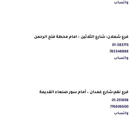
واتساب
فرع شملان: شارع الثلاثين – امام محطة فتح الرحمن
01-383715
783348888
واتساب
فرع نقم:شارع غمدان – أمام سور صنعاء القديمة
01-251898
776606600
واتساب