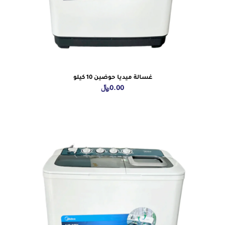
غسالة ميديا حوضين 10 كيلو
0.00
﷼