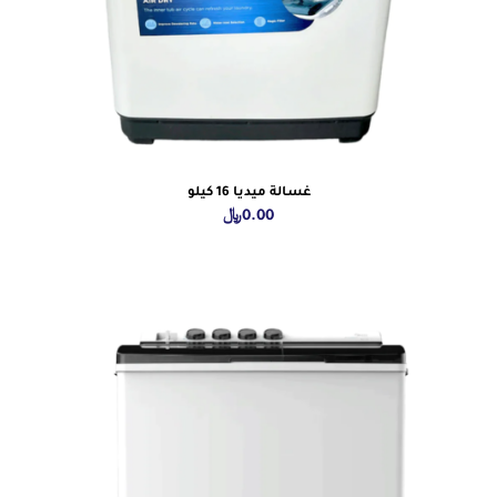
غسالة ميديا 16 كيلو
0.00
﷼