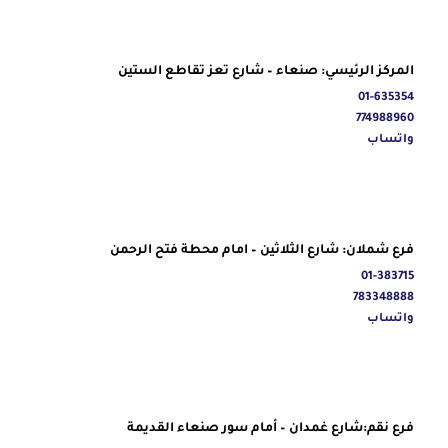
المركز الرئيسي: صنعاء – شارع تعز تقاطع الستين
01-635354
774988960
واتساب
فرع شملان: شارع الثلاثين – امام محطة فتح الرحمن
01-383715
783348888
واتساب
فرع نقم:شارع غمدان – أمام سور صنعاء القديمة