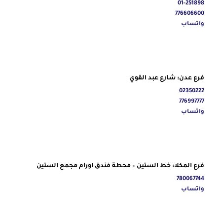
01-251898
776606600
واتساب
فرع عدن: شارع عبد القوي
02350222
776997777
واتساب
فرع المكلا: خط الستين – محطة فندق اورام مجمع الستين
780067744
واتساب