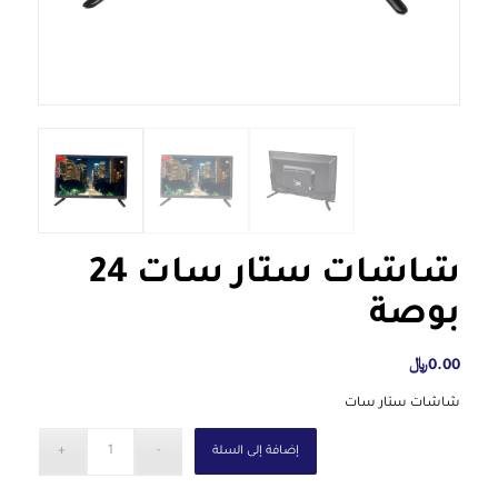
شاشات ستار سات 24
بوصة
0.00
﷼
شاشات ستار سات
إضافة إلى السلة