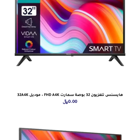
هايسنس تلفزيون 32 بوصة سمارت FHD A4K – موديل 32A4K
0.00
﷼