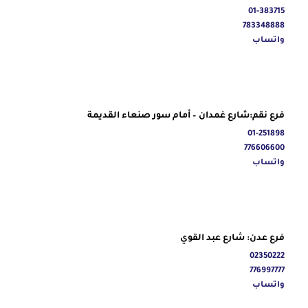
01-383715
783348888
واتساب
فرع نقم:شارع غمدان – أمام سور صنعاء القديمة
01-251898
776606600
واتساب
فرع عدن: شارع عبد القوي
02350222
776997777
واتساب