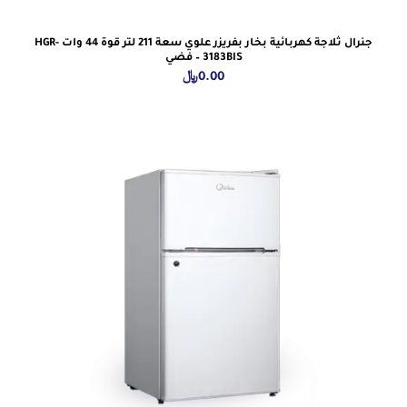
جنرال ثلاجة كهربائية بخار بفريزر علوي سعة 211 لتر قوة 44 وات HGR-
3183BIS – فضي
0.00
﷼