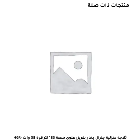
منتجات ذات صلة
ثلاجة منزلية جنرال بخار بفريزر علوي سعة 183 لتر قوة 38 وات HGR-