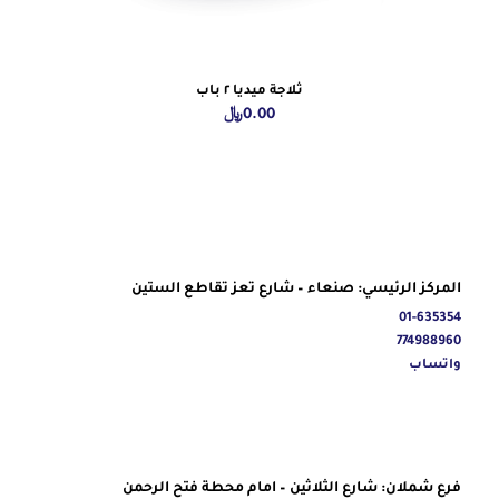
ثلاجة ميديا ٢ باب
0.00
﷼
المركز الرئيسي: صنعاء – شارع تعز تقاطع الستين
01-635354
774988960
واتساب
فرع شملان: شارع الثلاثين – امام محطة فتح الرحمن