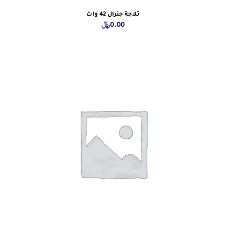
ثلاجة جنرال 42 وات
0.00
﷼