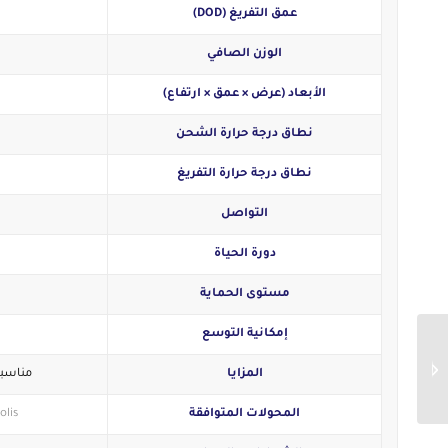
عمق التفريغ (DOD)
الوزن الصافي
الأبعاد (عرض × عمق × ارتفاع)
نطاق درجة حرارة الشحن
نطاق درجة حرارة التفريغ
التواصل
دورة الحياة
مستوى الحماية
إمكانية التوسع
بطارية ليثيوم LiFePO4
موديل DL2.5 – 2.56kWh |
المزايا
مناسبة
25.6V
المحولات المتوافقة
olis