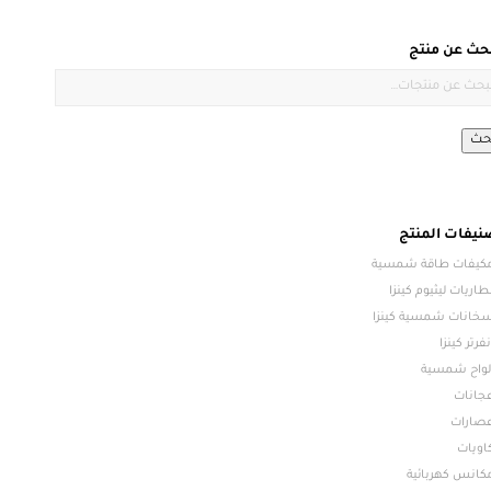
بحث عن منتج
حث
نيفات المنتج
كيفات طاقة شمسية
طاريات ليثيوم كينزا
خانات شمسية كينزا
نفرتر كينزا
لواح شمسية
جانات
صارات
اويات
كانس كهربائية