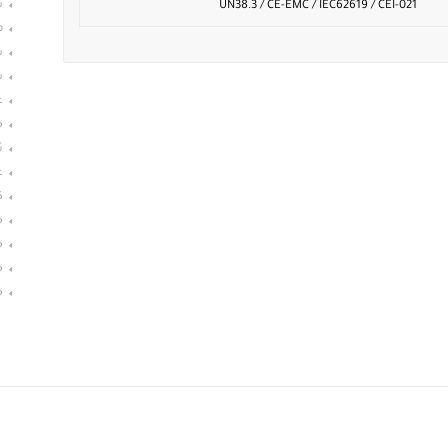
س
UN38.3 / CE-EMC / IEC62619 / CEI-021
ه
ش
ش
غ
م
ث
غ
ك
م
م
م
م