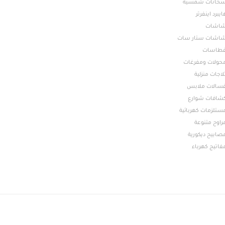
خانات شمسية
ايبرد اينفرتر
اشات
اشات ستار سات
طاسات
حولات ومفرغات
لاجات منزلية
سالات ملابس
شافات شوارع
ستلزمات كهربائية
راوح متنوعة
صابيح ديكورية
فاتيج كهرباء