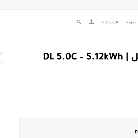
مدونة
المنتجات
بطارية ليثيوم LiFePO4 موديل DL 5.0C – 5.12kWh |