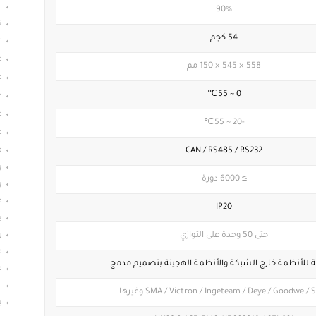
ا
90%
ت
54 كجم
ع
ع
558 × 545 × 150 مم
ع
0 ~ 55℃
ع
ع
-20 ~ 55℃
ع
م
CAN / RS485 / RS232
ب
≥ 6000 دورة
ب
م
IP20
ب
ر
حتى 50 وحدة على التوازي
م
 للأنظمة خارج الشبكة والأنظمة الهجينة بتصميم مدمج
م
ا
SMA / Victron / Ingeteam / Deye / Goodwe / S وغيرها
ب