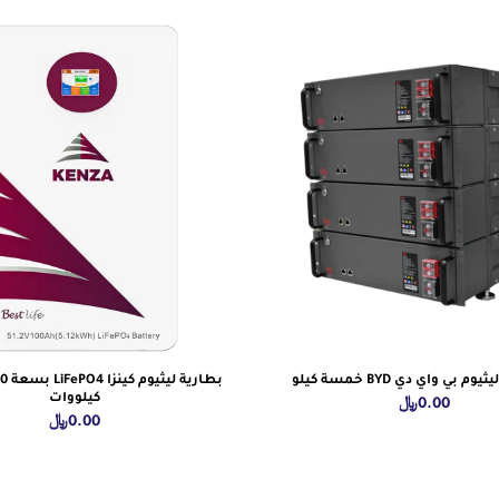
 بي واي دي BYD خمسة كيلو
كيلووات
0.00
﷼
0.00
﷼