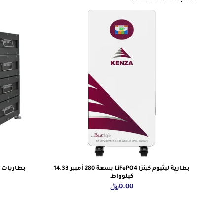
بطارية ليثيوم كينزا LiFePO4 بسعة 280 أمبير 14.33
بطاريات ليثيوم
كيلوواط
0.00
﷼