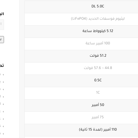
DL 5.0C
ال
ليثيوم فوسفات الحديد (LiFePO4)
5.12 كيلوواط ساعة
ب
100 أمبير ساعة
51.2 فولت
تص
44.8 ~ 57.6 فولت
م
0.5C
ب
س
1C
ا
ا
50 أمبير
ع
75 أمبير
ع
ك
110 أمبير (لمدة 15 ثانية)
م