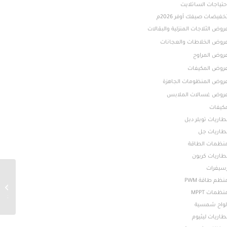
حتياجات الساتلايت
خفيضات صيفك أوفر 2026م
روض الثلاجات المنزلية والبقالات
روض الخلاطات والعجانات
روض المراوح
روض المكيفات
روض المنظومات الجاهزة
روض غسالات الملابس
كيفات
طاريات توبلر دبل
طاريات جل
نظمات الطاقة
طاريات كربون
سيفرات
نظم طاقة PWM
نظمات MPPT
3kWh...
لواح شمسية
طاريات ليثيوم