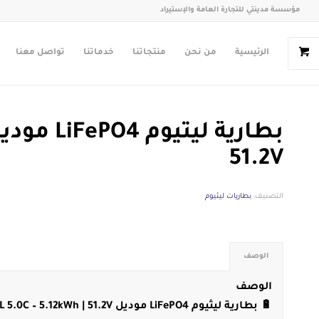
مؤسسة مدينتي للتجارة العامة والإستيراد
الرئيسية
من نحن
منتجاتنا
خدماتنا
تواصل معنا
51.2V
التصنيف:
بطاريات ليثيوم
الوصف
الوصف
🔋 بطارية ليثيوم LiFePO4 موديل DL 5.0C – 5.12kWh | 51.2V