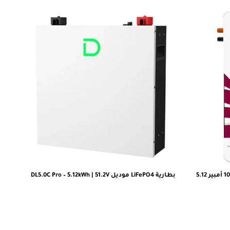
بطارية ليثيوم كينزا LiFePO4 بسعة 100 أمبير 5.12
بطارية LiFePO4 موديل DL5.0C Pro – 5.12kWh | 51.2V