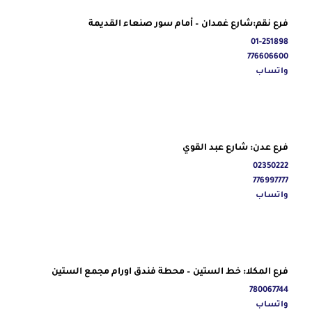
فرع نقم:شارع غمدان – أمام سور صنعاء القديمة
01-251898
776606600
واتساب
فرع عدن: شارع عبد القوي
02350222
776997777
واتساب
فرع المكلا: خط الستين – محطة فندق اورام مجمع الستين
780067744
واتساب