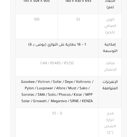
الأبعاد
693 × 430 × 180
905 × 504 × 195
(مم)
الوزن
52
100
الصافي
(كجم)
إمكانية
1 ~ 16 بطارية على التوازي (يوصى بـ 6)
التوسعة
منافذ
CAN / RS485 / RS232
الاتصال
الإنفرترات
Goodwe / Victron / Sofar / Deye / Voltronic /
المتوافقة
Pylon / Luxpower / Afore / Must / Sako /
Sorotec / SMA / Solis / Phocos / Kstar / MPP
Solar / Growatt / Megarevo / SRNE / KENZA
مدى
0 ~ 55
حرارة
الشحن
(°C)