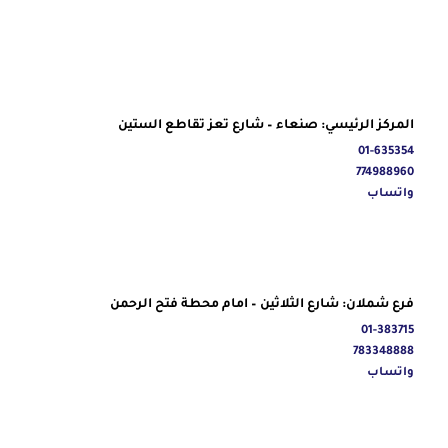
المركز الرئيسي: صنعاء – شارع تعز تقاطع الستين
01-635354
774988960
واتساب
فرع شملان: شارع الثلاثين – امام محطة فتح الرحمن
01-383715
783348888
واتساب