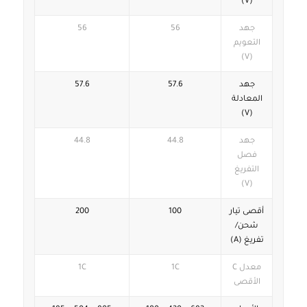
(V)
جهد
56
56
التعويم
(V)
جهد
57.6
57.6
المعادلة
(V)
جهد
44.8
44.8
فصل
التفريغ
(V)
أقصى تيار
100
200
شحن/
تفريغ (A)
معدل C
1C
1C
الأقصى