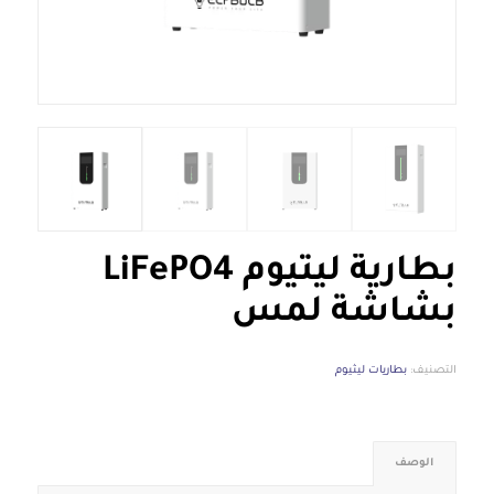
بطارية ليثيوم LiFePO4
بشاشة لمس
التصنيف:
بطاريات ليثيوم
الوصف