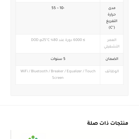
مدى
-10 ~ 55
حرارة
التفريغ
(°C)
العمر
≥ 6000 دورة عند 80% DOD @25°C
التشغيلي
الضمان
5 سنوات
الوظائف
WiFi / Bluetooth / Breaker / Equalizer / Touch
Screen
منتجات ذات صلة