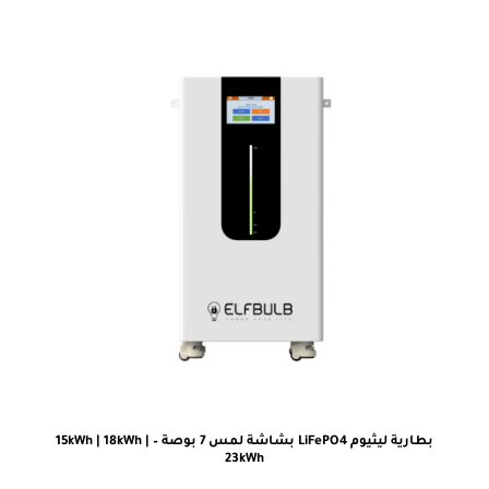
بطارية ليثيوم LiFePO4 بشاشة لمس 7 بوصة – 15kWh | 18kWh |
23kWh