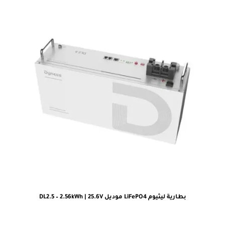
بطارية ليثيوم LiFePO4 موديل DL2.5 – 2.56kWh | 25.6V