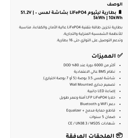
الوصف
🔋 بطارية ليثيوم LiFePO4 بشاشة لمس – 51.2V |
5kWh | 10kWh
بطارية تخزين طاقة بتقنية LiFePO4 عالية الأمان والكفاءة، مناسبة
للأنظمة الشمسية المنزلية والتجارية،
وتدعم التوصيل على التوازي حتى 16 بطارية.
✅ المميزات
أكثر من 6000 دورة عند 80% DOD
نظام BMS عالي الاعتمادية
شاشة لمس 3.5 بوصة (5 أو 7 بوصة اختياري)
تصميم جداري Wall Mounted
إضاءة LED جانبية
خلايا LFP LiFePO4 آمنة وعمر طويل
دعم WiFi و Bluetooth
قاطع حماية مدمج + Equalizer
ضمان 5 سنوات
شهادات CE / UN38.3 / MSDS
📦 الملحقات المرفقة