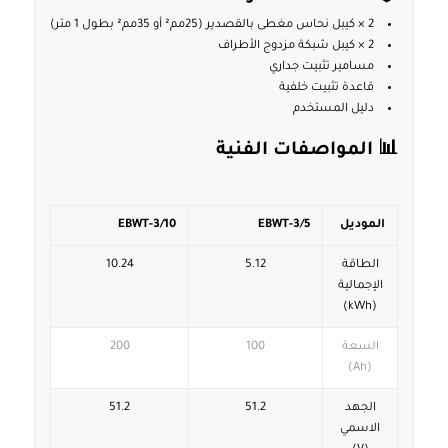
2 × كيبل نحاس مغطى بالقصدير (25مم² أو 35مم² بطول 1 متر)
2 × كيبل شبكة مزدوج الأطراف
مسامير تثبيت جداري
قاعدة تثبيت خلفية
دليل المستخدم
📊 المواصفات الفنية
الموديل
EBWT-3/5
EBWT-3/10
الطاقة
5.12
10.24
الإجمالية
(kWh)
السعة
100
200
(Ah)
الجهد
51.2
51.2
الاسمي