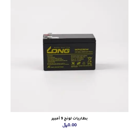
بطاريات لونج 9 أمبير
0.00
﷼