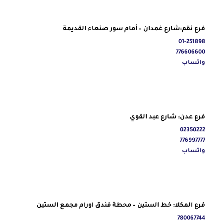
فرع نقم:شارع غمدان – أمام سور صنعاء القديمة
01-251898
776606600
واتساب
فرع عدن: شارع عبد القوي
02350222
776997777
واتساب
فرع المكلا: خط الستين – محطة فندق اورام مجمع الستين
780067744