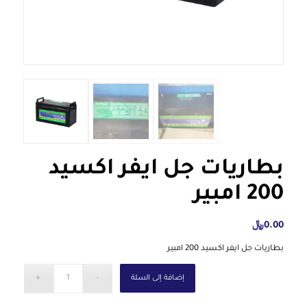
بطاريات جل ايفر اكسيد
200 امبير
0.00
﷼
بطاريات جل ايفر اكسيد 200 امبير
إضافة إلى السلة