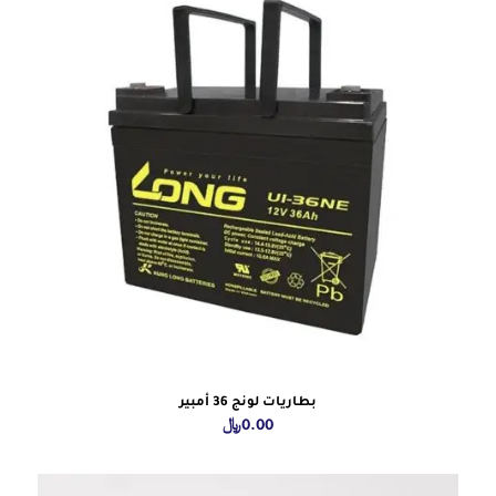
بطاريات لونج 36 أمبير
0.00
﷼