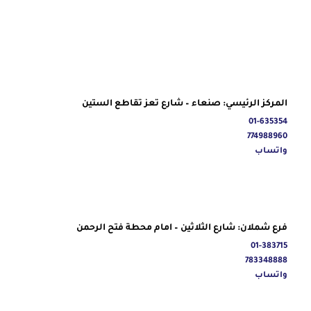
المركز الرئيسي: صنعاء – شارع تعز تقاطع الستين
01-635354
774988960
واتساب
فرع شملان: شارع الثلاثين – امام محطة فتح الرحمن
01-383715
783348888
واتساب