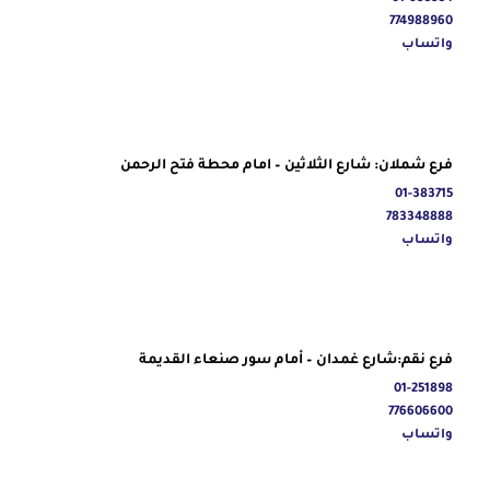
774988960
واتساب
فرع شملان: شارع الثلاثين – امام محطة فتح الرحمن
01-383715
783348888
واتساب
فرع نقم:شارع غمدان – أمام سور صنعاء القديمة
01-251898
776606600
واتساب