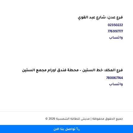
فرع عدن: شارع عبد القوي
02350222
776997777
واتساب
فرع المكلا: خط الستين – محطة فندق اورام مجمع الستين
780067744
واتساب
جميع الحقوق محفوظة | مدينتي للطاقة الشمسية ‎© 2026
تواصل بنا الان