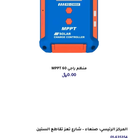
منظم راجي MPPT 60
0.00
﷼
المركز الرئيسي: صنعاء – شارع تعز تقاطع الستين
01-635354