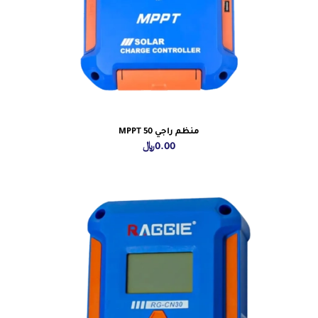
منظم راجي MPPT 50
0.00
﷼