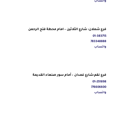
واتساب
فرع شملان: شارع الثلاثين – امام محطة فتح الرحمن
01-383715
783348888
واتساب
فرع نقم:شارع غمدان – أمام سور صنعاء القديمة
01-251898
776606600
واتساب