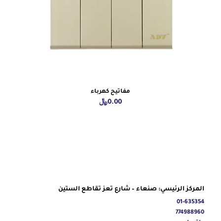
مفاتيح كهرباء
0.00
﷼
المركز الرئيسي: صنعاء – شارع تعز تقاطع الستين
01-635354
774988960