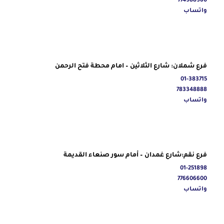
774988960
واتساب
فرع شملان: شارع الثلاثين – امام محطة فتح الرحمن
01-383715
783348888
واتساب
فرع نقم:شارع غمدان – أمام سور صنعاء القديمة
01-251898
776606600
واتساب