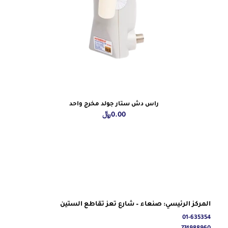
راس دش ستار جولد مخرج واحد
0.00
﷼
المركز الرئيسي: صنعاء – شارع تعز تقاطع الستين
01-635354