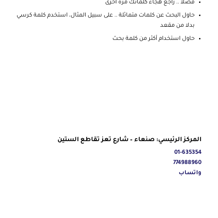
فضلا .. راجع هجاء كلماتك مرة أخرى
حاول البحث عن كلمات متماثلة .. على سبيل المثال، استخدم كلمة كرسي
بدلا من مقعد
حاول استخدام أكثر من كلمة بحث
المركز الرئيسي: صنعاء – شارع تعز تقاطع الستين
01-635354
774988960
واتساب