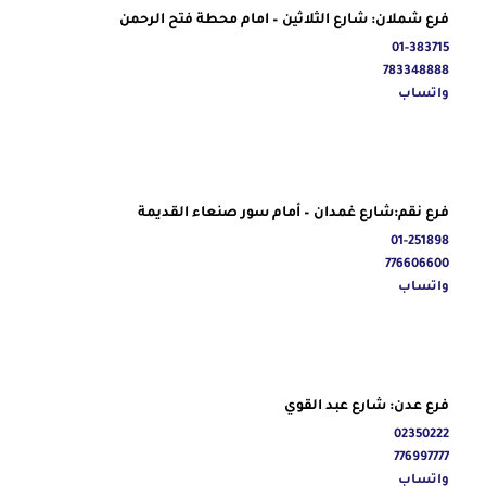
فرع شملان: شارع الثلاثين – امام محطة فتح الرحمن
01-383715
783348888
واتساب
فرع نقم:شارع غمدان – أمام سور صنعاء القديمة
01-251898
776606600
واتساب
فرع عدن: شارع عبد القوي
02350222
776997777
واتساب