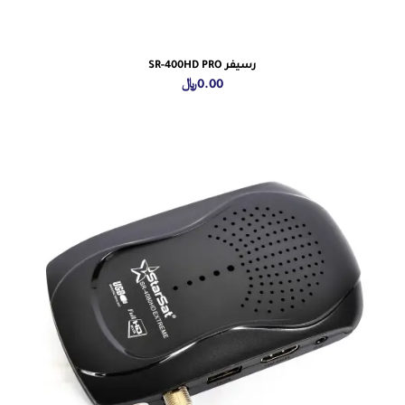
رسيفر SR-400HD PRO
0.00
﷼