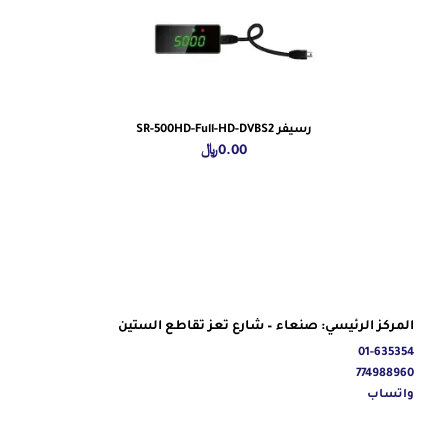
رسيفر SR-500HD-Full-HD-DVBS2
0.00
﷼
المركز الرئيسي: صنعاء – شارع تعز تقاطع الستين
01-635354
774988960
واتساب