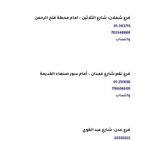
فرع شملان: شارع الثلاثين – امام محطة فتح الرحمن
01-383715
783348888
واتساب
فرع نقم:شارع غمدان – أمام سور صنعاء القديمة
01-251898
776606600
واتساب
فرع عدن: شارع عبد القوي
02350222