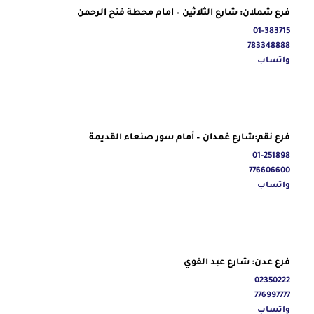
فرع شملان: شارع الثلاثين – امام محطة فتح الرحمن
01-383715
783348888
واتساب
فرع نقم:شارع غمدان – أمام سور صنعاء القديمة
01-251898
776606600
واتساب
فرع عدن: شارع عبد القوي
02350222
776997777
واتساب