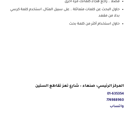
فضلا .. راجع هجاء كلماتك مرة أخرى
حاول البحث عن كلمات متماثلة .. على سبيل المثال، استخدم كلمة كرسي
بدلا من مقعد
حاول استخدام أكثر من كلمة بحث
المركز الرئيسي: صنعاء – شارع تعز تقاطع الستين
01-635354
774988960
واتساب