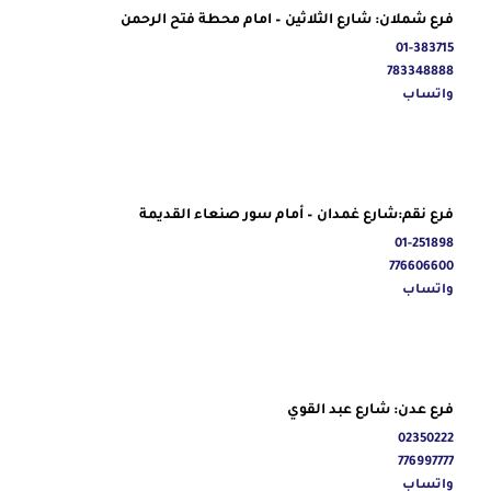
فرع شملان: شارع الثلاثين – امام محطة فتح الرحمن
01-383715
783348888
واتساب
فرع نقم:شارع غمدان – أمام سور صنعاء القديمة
01-251898
776606600
واتساب
فرع عدن: شارع عبد القوي
02350222
776997777
واتساب