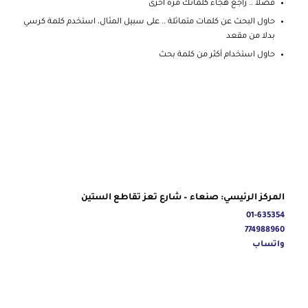
فضلا .. راجع هجاء كلماتك مرة أخرى
حاول البحث عن كلمات متماثلة .. على سبيل المثال، استخدم كلمة كرسي
بدلا من مقعد
حاول استخدام أكثر من كلمة بحث
المركز الرئيسي: صنعاء – شارع تعز تقاطع الستين
01-635354
774988960
واتساب